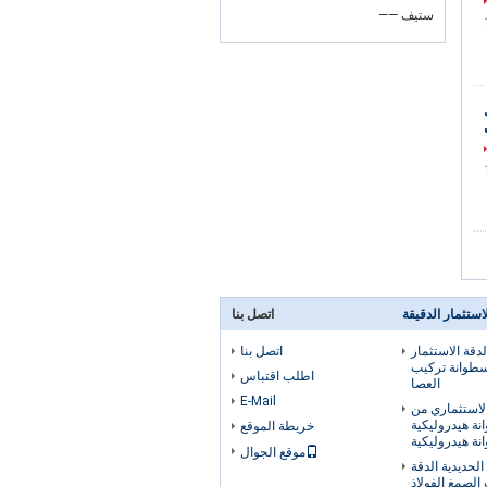
—— ستيف
استثمار الدقيقة
اتصل بنا
دقة الاستثمار
اتصل بنا
سطوانة تركيب
اطلب اقتباس
العصا
E-Mail
استثماري من
نة هيدروليكية
خريطة الموقع
انة هيدروليكية
موقع الجوال
لحديدية الدقة
الصمغ الفولاذ