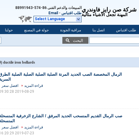
المبيعات والدعم الفنى
86-574-88991943
شركة صن رايز فاوندري
طلب اقتباس
-
Email
المهنة تجعل الأشياء مثالية
Select Language
طلب اقتباس
اتصل بنا
مراقبة الجودة
جولة في المصنع
حولنا
البحث
(69)
ductile iron bollards
الرمال المخصصة الصب الحديد المرنة الصلبة الصلبة الصلبة الصلبة الطرق
السرية
قراءة المزيد
افضل سعر
2019-08-29 09:30:28
صب الرمال القديم المنسحب الحديد المرفق / الشارع الزخرفية المنسحلة
المنسحلة
قراءة المزيد
افضل سعر
2019-07-23 16:20:29