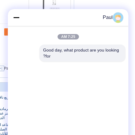
Paul
اتصل
7:25 AM
Good day, what product are you looking 
for?
|<
Page 1 of 7
حولنا
حولنا
غطاء مربع ناق
جولة في المصنع
الصلبة الرماد
مراقبة الجودة
كومينز عدا
الد
أقدام مقاعد 
الحديد الصلب
للأثا