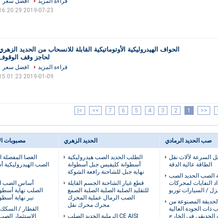
قراءة المزيد
افضل سعر
2019-07-23 16:20:29
الحواف الهيدروليكية الأوتوماتيكية القابلة للانسحاب من الحديد الزهري
لحاجز وقف الوقوف
قراءة المزيد
افضل سعر
2019-01-09 15:01:23
>|
>>
7
6
5
4
3
2
1
<<
صب الحديد الرمادي
الحديد الزهري
مصبوبات ال
ل السرعة لآلات نقل
الطلب الحديد الصب هيدروليكية
العصا المفصلة ال
الطاقة عالية الدقة
أسطوانة كليفيس جبل أسطوانة
الصب الهيدروليكية أ
نهاية جبل للشاحنة رافعة الشوكة
ية الصب الحديد الصب
د النفايات لمحركات
قطع غيار الشاحنة الجسم القابلة
أساس الصب ال
يزل / السيارات توربو
للتقليد الصلبة الصلبة الصلبة الصمغ
الصلب نهاية أسطوا
الصب الرمال عملية المحرك
نير نهاية أسطو
الحديقة المصنوعة من
محرك محرك نقل
 ذات الجودة العالية
القطار / السكك ا
ث الحديقي في الخارج
CE AISI الرملية الحديد الصلب
الاستثمار الصب 