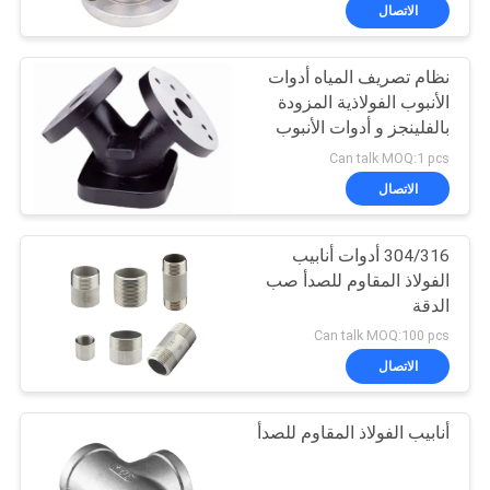
الاتصال
مراقبة
نظام تصريف المياه أدوات
الجودة
الأنبوب الفولاذية المزودة
بالفلينجز و أدوات الأنبوب
اتصل
المزودة بطلاء المسحوق
Can talk MOQ:1 pcs
بنا
الاتصال
أخبار
304/316 أدوات أنابيب
الفولاذ المقاوم للصدأ صب
الدقة
اطلب
Can talk MOQ:100 pcs
اقتباس
الاتصال
خريطة
أنابيب الفولاذ المقاوم للصدأ
الموقع