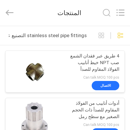
2026
Sunrise
Foundry
المنتجات
CO.,LTD.
All
Rights
Reserved.
المنزل
stainless steel pipe fittings التصنيع عبر الإنترنت
المنتجات
4 طريق عبر فقدان الشمع
صب NPT خيط أنابيب
فيديوهات
الفولاذ المقاوم للصدأ
Can talk MOQ:100 pcs
حولنا
الاتصال
جولة
أدوات أنابيب من الفولاذ
المقاوم للصدأ ذات الحجم
في
الصغير مع سطح رمل
المصنع
ISO9001
Can talk MOQ:100 pcs