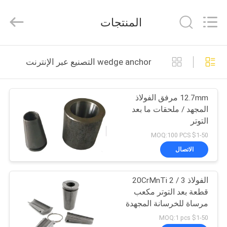
2026
Sunrise
Foundry
المنتجات
CO.,LTD.
All
Rights
Reserved.
المنزل
wedge anchor التصنيع عبر الإنترنت
المنتجات
12.7mm مرفق الفولاذ
المجهد / ملحقات ما بعد
فيديوهات
التوتر
$1-50 MOQ:100 PCS
حولنا
الاتصال
جولة
الفولاذ 20CrMnTi 2 / 3
قطعة بعد التوتر مكعب
في
مرساة للخرسانة المجهدة
المصنع
$1-50 MOQ:1 pcs