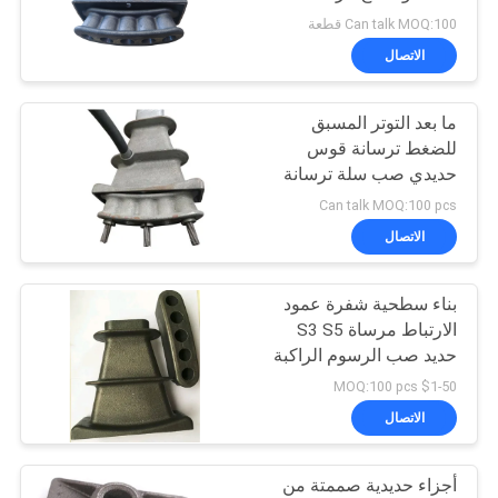
الصب ل 12.7mm
Can talk MOQ:100 قطعة
سياسة
الاتصال
الخصوصية
ما بعد التوتر المسبق
للضغط ترسانة قوس
حديدي صب سلة ترسانة
3.8kg / 2.3kg
Can talk MOQ:100 pcs
الاتصال
بناء سطحية شفرة عمود
الارتباط مرساة S3 S5
حديد صب الرسوم الراكبة
$1-50 MOQ:100 pcs
الاتصال
أجزاء حديدية صممتة من