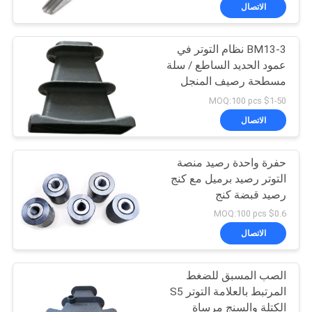
الاتصال
مراقبة
BM13-3 نظام التوتر في
الجودة
عمود الحديد الساطع / سلة
مسطحة رصيف المنجل
اتصل
للسلسلة PC
$1-50 MOQ:100 pcs
بنا
الاتصال
أخبار
حفرة واحدة رصيد منصة
التوتر رصيد برميل مع كنج
رصيد قبضة كنج
اطلب
$0.6 MOQ:100 pcs
اقتباس
الاتصال
خريطة
الصب المسبق للضغط
المرتبط بالعلامة التوتر S5
الموقع
الكتلة والسنج مرساة