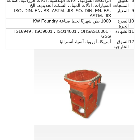
8
تطبيق
الرافعات الشوكية، الآلات الهندسية، الآلات الزراعية، صناعة
المنتجات
السيارات، الآلات الميناء، السكك الحديدية، الخ
9
المعيار
ISO، DIN، EN، BS، ASTM، JIS ISO، DIN، EN، BS،
ASTM، JIS
10
القدرة
1000 طن شهريًا لخط صناعة KW Foundry
الحرة
11
الشهادة
TS16949 ، ISO9001 ، ISO14001 ، OHSAS18001 ،
GSG
12
السوق
أمريكا، أوروبا، آسيا، أستراليا
الخارجية