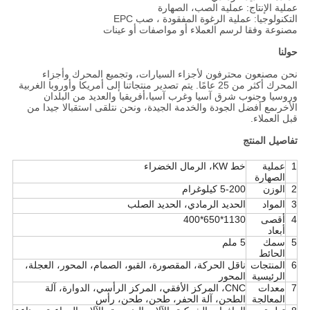
عملية الإنتاج: عملية الصب، الصهارة
التكنولوجيا: عملية الرغوة المفقودة ، صب EPC
مصنوعة وفقا لرسم العملاء أو مواصفات أو عينات
حولنا
نحن مصنعون محترفون لأجزاء السيارات، وتجميع المحرك وأجزاء
المحرك أكثر من 25 عامًا. يتم تصدير منتجاتنا إلى أمريكا وأوروبا الغربية
وروسيا وجنوب شرق آسيا وغرب آسيا،أفريقيا والعديد من البلدان
الأخرىمع أفضل الجودة والخدمة الجيدة، ونحن نتلقى استقبالا جيدا من
قبل العملاء.
تفاصيل المنتج
1
عملية
خط KW، الرمال الخضراء
الصهارة
2
الوزن
5-200 كيلوغرام
3
المواد
الحديد الرمادي، الحديد الصلب
4
أقصى
1130*650*400
أبعاد
5
سمك
5 ملم
الحائط
6
المنتجات
ناقل الحركة، المقصورة، القبو، الصمام، المحور، العجلة،
الرئيسية
المحور
7
معدات
CNC، المركز الأفقي، المركز الرأسي، الدوارة، آلة
المعالجة
الطحن، آلة الحفر، طحن، طحن، رأس