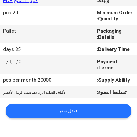
وثيقة:
كتيب المنتج PDF
مراقبة
20 pcs
Minimum Order
Quantity:
الجودة
Pallet
Packaging
Details:
اتصل
35 days
Delivery Time:
بنا
T/T, L/C
Payment
Terms:
أخبار
20000 pcs per month
Supply Ability:
اطلب
تسليط الضوء:
,
الألياف الصلبة الرمادية
صب الرمل الأخضر
اقتباس
افضل سعر
خريطة
الموقع