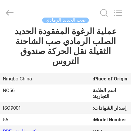
2026
Sunrise
Foundry
CO.,LTD.
All
صب الحديد الرمادي
Rights
Reserved.
عملية الرغوة المفقودة الحديد
المنزل
الصلب الرمادي صب الشاحنة
المنتجات
الثقيلة نقل الحركة صندوق
التروس
فيديوهات
Ningbo China
Place of Origin:
حولنا
اسم العلامة
NC56
التجارية:
جولة
إصدار الشهادات:
ISO9001
في
56
Model Number:
المصنع