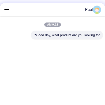
غطاء محرك من الحديد الزهر الرمادي المصبوب بالرمل EN-GJL-300
Paul
قطع مصبوبة من حديد الزهر الرمادي لآلات الصناعية
9:12 AM
قطع غيار شاسيه نظام التعليق لمقطورة الشاحنة، حامل زنبرك أمامي
وخلفي
Good day, what product are you looking for?
فئات شعبية
جميع
الحديد الزهري
صب الحديد الرمادي
صب الفولاذ المقاوم 
مصبوبات الاستثمار 
للصدأ
الدقيقة
مرساة ما بعد التوتر
ملحقات السقالات
أدوات الأنبوب من 
صب جسم الصمام
الحديد الزهري