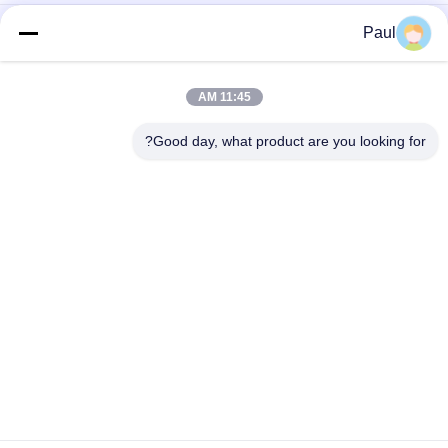
قطع الشمع المفقودة من الفولاذ المقاوم للصدأ خدمات الصب لوازم
Paul
المركبات الميكانيكية
ملحقات دلو حفار من الصلب الكربوني الدقيق المصبوب
11:45 AM
أجزاء الآلات المعالجة للصلب الكربوني
Good day, what product are you looking for?
فئات شعبية
جميع
الحديد الزهري
صب الحديد الرمادي
صب الفولاذ المقاوم 
مصبوبات الاستثمار 
للصدأ
الدقيقة
مرساة ما بعد التوتر
ملحقات السقالات
أدوات الأنبوب من 
صب جسم الصمام
الحديد الزهري