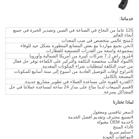
خدماتنا:
125 عاما من النجاح في الصناعة في الصين وتصدير الخبرة في جميع
أنحاء العالم
2منتج عالمي متخصص في صب المعدات
3نحن نجمع مواردنا مع بعض المصانع المتطورة بشكل جيد للوفاء
بمجموعة واسعة من القدرات التصنيعية للقطارات
4مُزود راضٍ لـ 7 شركات كبيرة من أمريكا الشمالية وأوروبا
5المواد القالب منخفضة التكلفة والتركيز على الكفاءة توفر حل فعال
من حيث التكلفة لمتطلبات شراء المكونات المعدنية.
6تتراوح أوقات التوصيل العادية من أسبوع إلى ستة أسابيع للمكونات
المصنعة بالكامل.
7القدرة القوية على مساعدة العملاء في تطوير مشاريع جديدة.
8قسم المبيعات لدينا متاح على مدار 24 ساعة لمساعدة عملائنا في حل
المشاكل بسرعة.
لماذا تختارنا
3سعر تنافسي ومعقول
4تصنيع محترف وتقديم أفضل الخدمة
5خدمة OEM مقبولة
6أداء المنتج
7تسليم سريع
8موافقات الجودة