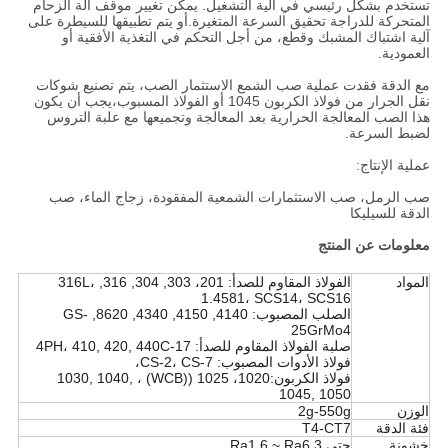
تستخدم بشكل رئيسي في آلية التشغيل. يمكن تغيير موقف آلة الزحام
المتحركة للدراجة تحقيق السرعة المتغيرة.أو يتم تطبيقها للسيطرة على
آلية اشتباك المشبك وقطع، من أجل التحكم في التغذية الأفقية أو
العمودية.
مع الدقة فقدت عملية صب الشمع الاستثمار الصب، يتم تصنيع شوكات
نقل الجرار من فولاذ الكربون 1045 أو الفولاذ المسبوب،يجب أن يكون
هذا الصب المعالجة الحرارية بعد المعالجة وتجميعها مع علبة التروس
لضبط السرعة.
عملية الإنتاج:
صب الرمل، صب الاستثمارات الشمعية المفقودة، زجاج الماء، صب
الدقة للسيليكا
معلومات عن المنتج
المواد
الفولاذ المقاوم للصدأ: 201، 303, 304, 316, 316L،
1.4581، SCS14، SCS16
الصلب المصبوب: 4140, 4150, 4340, 8620, GS-
25GrMo4
صلبة الفولاذ المقاوم للصدأ: 17-4PH، 410, 420, 440C
فولاذ الأدوات المصبوب: CS-2، CS-7،
فولاذ الكربون:1020، 1025 ((WCB) ، 1030, 1040,
1045, 1050
الوزن
2g-550g
فئة الدقة
T4-CT7
خشونة
حتى Ra1.6 ~ Ra6.3