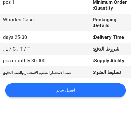
1 pcs
Minimum Order
Quantity:
مراقبة
Wooden Case
Packaging
الجودة
Details:
25-30 days
Delivery Time:
اتصل
شروط الدفع:
L / C ، T / T ،
بنا
30,000 pcs monthly
Supply Ability:
أخبار
تسليط الضوء:
,
صب الاستثمار الصلب
الاستثمار والصب الدقيق
اطلب
افضل سعر
اقتباس
خريطة
الموقع