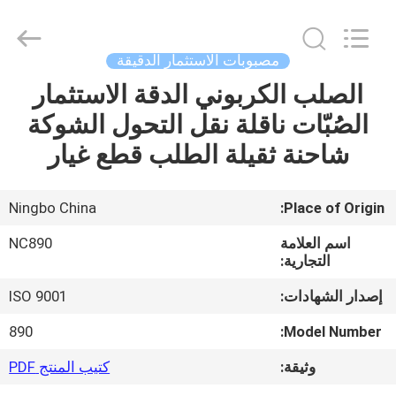
2026
Sunrise
Foundry
CO.,LTD.
All
مصبوبات الاستثمار الدقيقة
Rights
Reserved.
الصلب الكربوني الدقة الاستثمار
المنزل
الصُبّات ناقلة نقل التحول الشوكة
المنتجات
شاحنة ثقيلة الطلب قطع غيار
فيديوهات
Ningbo China
Place of Origin:
اسم العلامة
NC890
حولنا
التجارية:
إصدار الشهادات:
ISO 9001
جولة
890
Model Number:
في
وثيقة:
كتيب المنتج PDF
المصنع