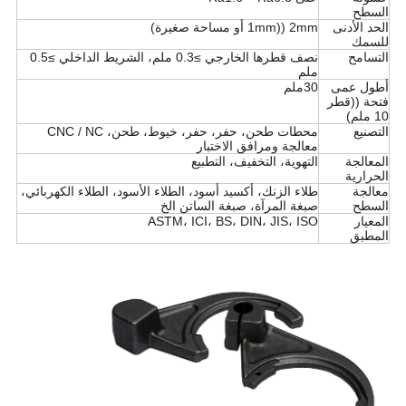
السطح
الحد الأدنى
2mm ((1mm أو مساحة صغيرة)
للسمك
التسامح
نصف قطرها الخارجي ≥0.3 ملم، الشريط الداخلي ≥0.5
ملم
أطول عمى
30ملم
فتحة ((قطر
10 ملم)
التصنيع
محطات طحن، حفر، حفر، خيوط، طحن، CNC / NC
معالجة ومرافق الاختبار
المعالجة
التهوية، التخفيف، التطبيع
الحرارية
معالجة
طلاء الزنك، أكسيد أسود، الطلاء الأسود، الطلاء الكهربائي،
السطح
صبغة المرآة، صبغة الساتن الخ
المعيار
ASTM، ICI، BS، DIN، JIS، ISO
المطبق