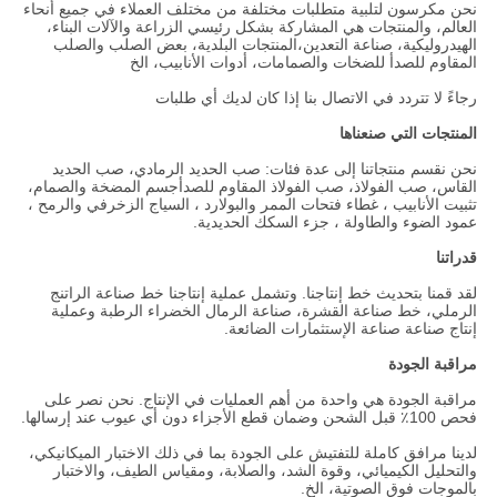
نحن مكرسون لتلبية متطلبات مختلفة من مختلف العملاء في جميع أنحاء
العالم، والمنتجات هي المشاركة بشكل رئيسي الزراعة والآلات البناء،
الهيدروليكية، صناعة التعدين،المنتجات البلدية، بعض الصلب والصلب
المقاوم للصدأ للضخات والصمامات، أدوات الأنابيب، الخ
رجاءً لا تتردد في الاتصال بنا إذا كان لديك أي طلبات
المنتجات التي صنعناها
نحن نقسم منتجاتنا إلى عدة فئات: صب الحديد الرمادي، صب الحديد
القاس، صب الفولاذ، صب الفولاذ المقاوم للصدأجسم المضخة والصمام،
تثبيت الأنابيب ، غطاء فتحات الممر والبولارد ، السياج الزخرفي والرمح ،
عمود الضوء والطاولة ، جزء السكك الحديدية.
قدراتنا
لقد قمنا بتحديث خط إنتاجنا. وتشمل عملية إنتاجنا خط صناعة الراتنج
الرملي، خط صناعة القشرة، صناعة الرمال الخضراء الرطبة وعملية
إنتاج صناعة صناعة الإستثمارات الضائعة.
مراقبة الجودة
مراقبة الجودة هي واحدة من أهم العمليات في الإنتاج. نحن نصر على
فحص 100٪ قبل الشحن وضمان قطع الأجزاء دون أي عيوب عند إرسالها.
لدينا مرافق كاملة للتفتيش على الجودة بما في ذلك الاختبار الميكانيكي،
والتحليل الكيميائي، وقوة الشد، والصلابة، ومقياس الطيف، والاختبار
بالموجات فوق الصوتية، الخ.