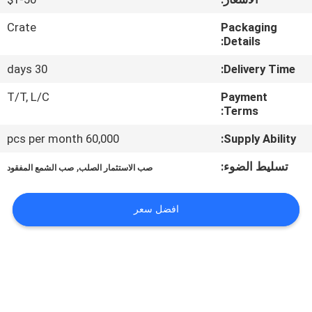
مراقبة
Crate
Packaging
Details:
الجودة
30 days
Delivery Time:
اتصل
T/T, L/C
Payment
Terms:
بنا
60,000 pcs per month
Supply Ability:
أخبار
تسليط الضوء:
,
صب الاستثمار الصلب
صب الشمع المفقود
اطلب
افضل سعر
اقتباس
خريطة
الموقع