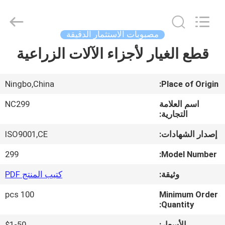
2026
Sunrise
Foundry
CO.,LTD.
All
مصبوبات الاستثمار الدقيقة
Rights
Reserved.
قطع الغيار لأجزاء الآلات الزراعية
المنزل
المنتجات
Ningbo,China
Place of Origin:
اسم العلامة
NC299
فيديوهات
التجارية:
إصدار الشهادات:
ISO9001,CE
حولنا
299
Model Number:
وثيقة:
كتيب المنتج PDF
جولة
100 pcs
Minimum Order
في
Quantity:
المصنع
الأسعار:
$1-50