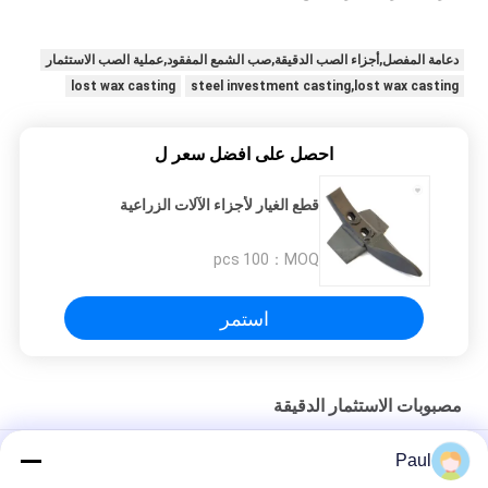
دعامة المفصل,أجزاء الصب الدقيقة,صب الشمع المفقود,عملية الصب الاستثمار
lost wax casting
steel investment casting,lost wax casting
احصل على افضل سعر ل
قطع الغيار لأجزاء الآلات الزراعية
100 pcs
MOQ：
استمر
مصبوبات الاستثمار الدقيقة
قطع الشمع المفقودة من الفولاذ المقاوم للصدأ خدمات الصب لوازم
Paul
المركبات الميكانيكية