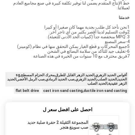
خط الإنتاج المتقدم يضمن لنا توفير تكلفة كبيرة في صنع مجاميع العادم
لعملائنا.
خدمتنا
1نحن نأخذ كل طلب بجدية مهما كان صغيرا أو كبيرا
2وقت التسليم لدينا أقصر بكثير من أي تاجر آخر.
3. MPQ منخفضة جداً (كميات الحد الأدنى للتعبئة).
4-سعر المصنع
5جميع المحركات و قطع الغيار يمكن التحقق منها في نظام (كومينز)
6-تغليف جيد للتأكد من سلامة البضائع في الشحن
7فريق محترف مع 10 سنوات من الخبرة في هذه الصناعة
أقواس الحديد الزهري,الحديد الزهر القابل للطرق,محرك الحزام المسطح,sg
الحديد,الحديد الصلب,الحديد الزهري,صب الحديد الرمادي,صب الرمل الأخضر,الحديد
الزهر عقيدية,الحديد الصلب
flat belt drive
cast iron sand casting,ductile iron sand casting
احصل على افضل سعر ل
المجموعة الثقيلة 2 حفرة صلبة حديد
صب سوينغ هنجر