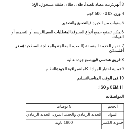
3.
أنهي:
زيت مضاد للصدأ، طلاء، طلاء، طبقة مسحوق، الخ؛
4.
وزن:
0.03 - 500 كجم
5سنوات من الخبرة في
التصنيع والتصدير
.
6يمكن تصنيع جميع أنواع الصب
وفقا لمتطلبات العميل
الرسم أو التصميم أو
العينات
7. تقوم الخدمة المنسقة (الصب، المعالجة والمعالجة السطحية)
سعر
أقل
ممكن
8.
فريق هندسي قوي
يصنع جودة عالية
9عملية اختبار المواد الكاملة
مراقبة الجودة
النظام
10.
في الوقت المناسب
التسليم
11.
OEM و ISO
;
المواصفات
الحجم
5 بوصات
المواد
الحديد الرمادي والحديد المرن، الحديد الرمادي
حمولة الكسر
1800 باوند