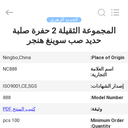
2026
Sunrise
Foundry
CO.,LTD.
All
الحديد الزهري
Rights
Reserved.
المجموعة الثقيلة 2 حفرة صلبة
المنزل
حديد صب سوينغ هنجر
المنتجات
Ningbo,China
Place of Origin:
فيديوهات
اسم العلامة
NC888
التجارية:
حولنا
إصدار الشهادات:
ISO9001,CE,SGS
888
Model Number:
جولة
وثيقة:
كتيب المنتج PDF
في
100 pcs
Minimum Order
المصنع
Quantity: