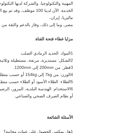
المهنية والتكنولوجيا، والشركة لديها التكنولو
الخدمة. الآن لدينا 100 موظف
ماليزيا، إيران،
مصر، وما إلى ذلك، وفاز بالدعم والثقة من ا
مزايا غطاء فتحة القناة
1المواد: الحديد الرمادي الصلب
2الشكل: مستديرة، مربعة، مستطيلة وثلاثية.
3قطر: من 200mm إلى 1200mm.
4الوزن: من 7kg إلى 154kg أو حسب متطلبات العملاء
5الطلاء: الطلاء الأسود أو الطلاء حسب متطلبات العملاء
6الاستخدام: الهندسة البلدية، المرور، الرصيف، الإلكترونيات، الاتصالات، الكابلات، البترول، الصناعة الكيميائية،
أو نظام الصرف الصحي والصناعي.
الأسئلة الشائعة
1هل يمكنني الحصول على عينات مجانية؟