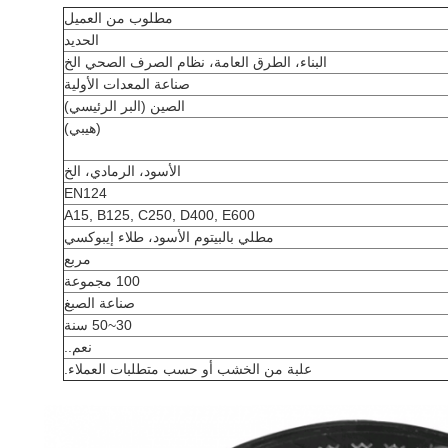
مطلوب من العميل
الحديد
البناء، الطرق العامة، نظام الصرف الصحي الخ
صناعة المعدات الأولية
الصين (البر الرئيسي)
(هيبي)
الأسود، الرمادي، الخ
EN124
A15, B125, C250, D400, E600
مطلي بالبيتوم الأسود، طلاء إيبوكسي
مربع
100 مجموعة
صناعة الصبغ
30~50 سنة
نعم..
علبة من الخشب أو حسب متطلبات العملاء.