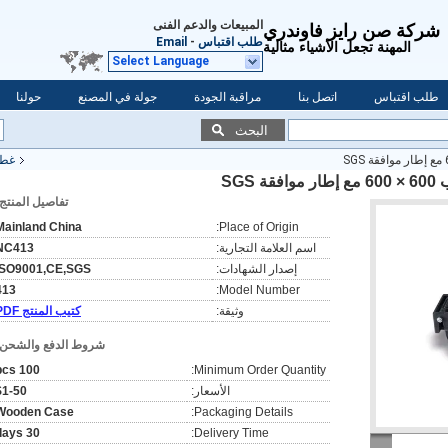
المبيعات والدعم الفنى
شركة صن رايز فاوندري
طلب اقتباس
-
Email
المهنة تجعل الأشياء مثالية
Select Language
طلب اقتباس
اتصل بنا
مراقبة الجودة
جولة في المصنع
حولنا
البحث
غطا
SG
تفاصيل المنتج:
Mainland China
Place of Origin:
اسم العلامة التجارية:
NC413
إصدار الشهادات:
ISO9001,CE,SGS
413
Model Number:
وثيقة:
كتيب المنتج PDF
شروط الدفع والشحن:
100 pcs
Minimum Order Quantity:
الأسعار:
$1-50
Wooden Case
Packaging Details:
30 days
Delivery Time: