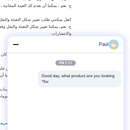
ج: نعم ، يمكننا أن نقدم لك العينة المجانية
2هل يمكنني طلب تغيير شكل التعبئة والنقل؟
ج: نعم، يمكننا تغيير شكل التعبئة والنقل وف
والانتشارات.
Paul
3هل يمكنني أن أطلب تقدم الشحنة؟
ج: يجب أن يكون ذلك يعتمد على ما إذا كا
7:17 PM
4هل يمكن أن يكون لدي شعاري الخاص على المنتج؟
ج: نعم، يمكنك إرسال رسمتك لنا ويمكننا أ
Good day, what product are you looking 
for?
5.هل يمكنك إنتاج المنتجات وفقاً للرسومات الخاصة بي؟
ج: نعم، يمكننا إنتاج المنتجات وفقا للرسو
بطاقة:
غطاء فتحة القناة من الحديد الزهري,شبكات تصريف