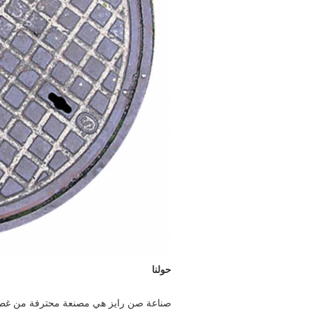
حولنا
صناعة صن رايز هي مصنعة محترفة من غطا