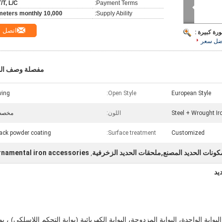
T/T, L/C
Payment Terms:
10,000 meters monthly
Supply Ability:
اتصل
رة كبيرة :
ضل سعر
مفصلة وصف الم
wing
Open Style:
European Style
Steel + Wrought Ir
اللون:
مخصص
ack powder coating
Surface treatment:
Customized
كونات الحديد المصنع,ملحقات الحديد الزخرفية
rnamental iron accessories
,
يد
وابة الواحدة، البوابة المزدوجة، البوابة الكهربائية (بوابة التحكم اللاسلكي) ، بو