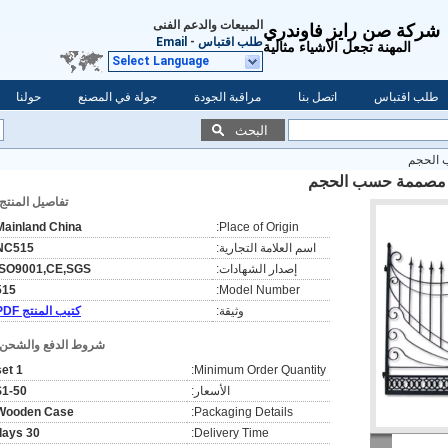
المبيعات والدعم الفنى
شركة صن رايز فاوندري
طلب اقتباس
-
Email
المهنة تجعل الأشياء مثالية
Select Language
طلب اقتباس
اتصل بنا
مراقبة الجودة
جولة في المصنع
حولنا
البحث
 الحجم
ية مصممة حسب الحجم
تفاصيل المنتج:
Mainland China
Place of Origin:
اسم العلامة التجارية:
NC515
إصدار الشهادات:
ISO9001,CE,SGS
515
Model Number:
وثيقة:
كتيب المنتج PDF
شروط الدفع والشحن:
1 set
Minimum Order Quantity:
الأسعار:
$1-50
Wooden Case
Packaging Details:
30 days
Delivery Time: