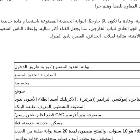
ذ المقاوم للصدأ وهلم جرا
ة، وعادة ما تكون بابًا خارجيًا، البوابة الحديدية المصنوعة باستخدام مادة حديدية
 الجو العادي للباب الخارجي، مما يجعل الفناء أكثر مثالية، وإعطاء الناس الشعور
أمنية، مثالية لفيلات، الحدائق، القصر، نادي المنزل.
بوابة الحديد المصنوع / بوابة طريق الدخول
الصلب + الحديد المصنع
مخصصة
سوينغ
، إيبوكسي البرايمر ((مرتين) ، الاكريليك أسيد الطلاء الأسود، يدويا
المطبقة التشطيب المزيف، طبقة البنكه
مصنوعة يدوياً (رسم CAD قطع لحام طحن رسم)
مسكن، حديقة، حديقة، فيلا
بوابة صلبة من الحديد
المصقول مع مظهر أنيق، صيانة منخفضة، جذابة ودائمة.