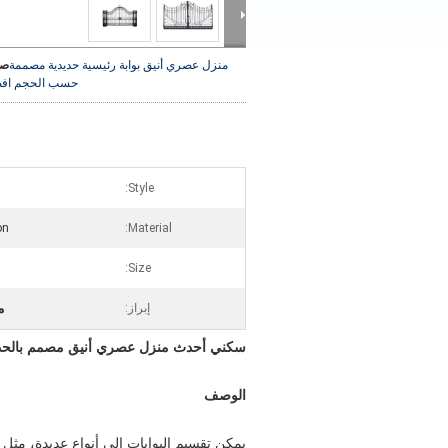
منزل عصري أنيق بوابة رئيسية حديدية مصممة
صو
حسب الحجم
اف
Style:
on
Material:
Size:
م
إبراز:
سكني أحدث منزل عصري أنيق مصمم بالحد
الوصف
يمكن تقسيم البوابات إلى أنواع عديدة، مثل الب