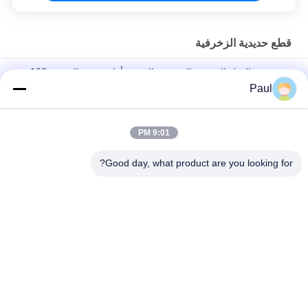
قطع حديدية الزخرفية
حديد صب القطع الحديدية الزخرفية القديمة أواني زهور الحديقة 182
كيلوغراماً الوزن
Paul
أجزاء الحديد الزخرفية المقلدة في الهواء الطلق
9:01 PM
مواد قضبان الصلب الصلب الزخرفي قطع الحديد C / S تدوير ديكور
للسياج
Good day, what product are you looking for?
فئات شعبية
جميع
الحديد الزهري
صب الحديد الرمادي
صب الفولاذ المقاوم 
مصبوبات الاستثمار 
للصدأ
الدقيقة