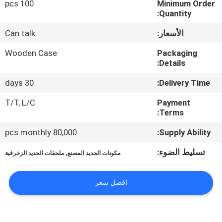
100 pcs
Minimum Order
Quantity:
مراقبة
الأسعار:
Can talk
الجودة
Wooden Case
Packaging
Details:
اتصل
30 days
Delivery Time:
بنا
T/T, L/C
Payment
Terms:
أخبار
80,000 pcs monthly
Supply Ability:
اطلب
تسليط الضوء:
,
مكونات الحديد المصنع
ملحقات الحديد الزخرفية
اقتباس
افضل سعر
خريطة
الموقع