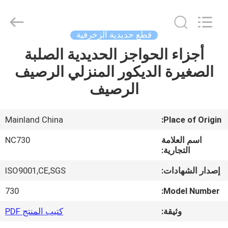
2026
Sunrise
Foundry
CO.,LTD.
All
قطع حديدية الزخرفية
Rights
Reserved.
أجزاء الحواجز الحديدية الصلبة
المنزل
الصغيرة الديكور المنزلي الرصيف
المنتجات
الرصيف
فيديوهات
Mainland China
Place of Origin:
اسم العلامة
NC730
حولنا
التجارية:
إصدار الشهادات:
ISO9001,CE,SGS
جولة
730
Model Number:
في
وثيقة:
كتيب المنتج PDF
المصنع