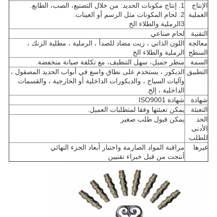
الإنتاج
1. إنتاج مكونات الحديد: من خلال التصنيع، الصب، الطابع.
العملية
2. لحام المكونات مثل الرسم أو العينات.
3الرملية والطلاء الخ
التقنية
لحام صناعي
معالجة
اللون الذاتي ، زيت مضاد للصدأ ، الرملية ، مطلية الزنك ،
السطح
الرملية والطلاء الخ
السمة
منظر جميل، سهل التنظيف، مع تكلفة صيانة منخفضة.
التطبيق
الديكور ، يستخدم على نطاق واسع في أبواب الحديد المصقول ،
وآليات السياج ، والديكورات الداخلية أو الخارجية ، والقسمات
الداخلية ، إلخ.
شهادة
شهادة ISO9001
التعبئة
يمكن تعبئتها وفقا لمتطلبات العميل.
الحد
يمكن قبول طلب صغير
الأدنى
للطلب
غيرها
مراقبة المواد الصارمة واختبار أبعاد الجزء النهائي
أنتجت من قبل خبراء تقنيين