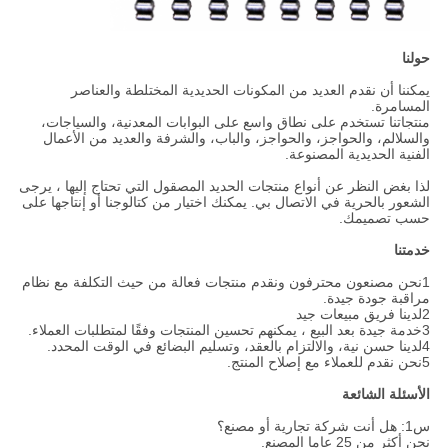
حولنا
يمكننا أن نقدم العديد من المكونات الحديدية المختلطة والعناصر
المسامرة.
منتجاتنا تستخدم على نطاق واسع على البوابات المعدنية، والسياجات،
والسلالم، والحواجز، والحواجز، والباب، والشرفة والعديد من الأعمال
الفنية الحديدية المصنوعة.
لذا بغض النظر عن أنواع منتجات الحديد المصقول التي تحتاج إليها ، يرجى
الشعور بالحرية في الاتصال بي. يمكنك اختيار من كتالوجنا أو إنتاجها على
حسب تصميمك.
خدمتنا
1نحن مصنعون محترفون ونقدم منتجات فعالة من حيث التكلفة مع نظام
مراقبة جودة جيدة.
2لدينا فريق مبيعات جيد
3خدمة جيدة بعد البيع ، يمكنهم تحسين المنتجات وفقًا لمتطلبات العملاء.
4لدينا حسن نية، والالتزام بالعقد، وتسليم البضائع في الوقت المحدد.
5نحن نقدم للعملاء مع إصلاح المنتج.
الأسئلة الشائعة
س1: هل أنت شركة تجارية أو مصنع؟
نحن أكثر من 25 عاما المصنع.