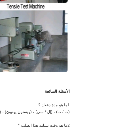
الأسئلة الشائعة
1ما هو مدة دفعك ؟
(ت / ت) ، (إل / سي) ، (ويسترن يونيون) ، (با
2ما هو وقت تسليم هذا الطلب ؟