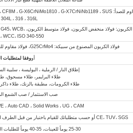
صناعة المعادن اللاصقة المهنية قطع غيار الآلات ال
الفولاذ المقاوم للصدأ: CF8M ، G-X6CrNiMo1810 ، G-X7CrNiNb1189 ، SUS
 304L ، 316 ، 316L
فولاذ الكربون: فولاذ منخفض الكربون، فولاذ متوسط ال
 WCC، ISO 340-550
فولاذ الكربون المصنوع من سبيكة: G25CrMo4، فولاذ مقاوم للحرارة
أو
وفقا لمتطلبات ا
إطلاق النار / الرملية ، البوليسة ، سلبية ال
طلاء البرايمر، طلاء مسحوق، طلا
طلاء الكرومات، مطبقة بالزنك، طلاء داك
صب الاستثمار / صب الشمع الم
E ، Auto CAD ، Solid Works ، UG ، CAM
CE، TUV، SGS أو حسب متطلباتك للقيام باختبار من قبل الطرف الثالث
25-30 يوماً للعينات، 35-40 يوماً للطلبات الكبيرة