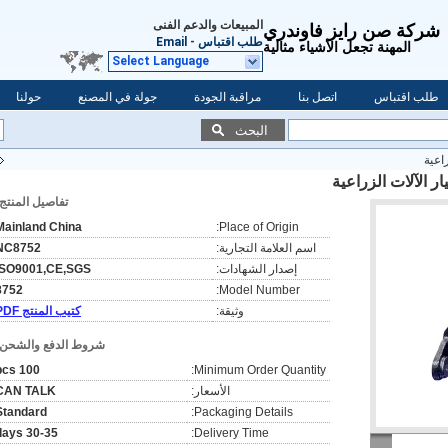
المبيعات والدعم الفنى
شركة صن رايز فاوندري
طلب اقتباس
-
Email
المهنة تجعل الأشياء مثالية
Select Language
طلب اقتباس
اتصل بنا
مراقبة الجودة
جولة في المصنع
حولنا
البحث
اعية
ر الآلات الزراعية
تفاصيل المنتج:
Mainland China
Place of Origin:
اسم العلامة التجارية:
NC8752
إصدار الشهادات:
ISO9001,CE,SGS
8752
Model Number:
وثيقة:
كتيب المنتج PDF
شروط الدفع والشحن:
100 pcs
Minimum Order Quantity:
الأسعار:
CAN TALK
Standard
Packaging Details:
30-35 days
Delivery Time: