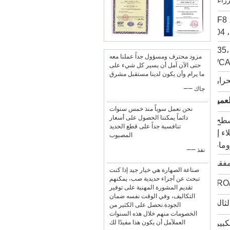
زراعية
CF8 ، 
304 ،
كربون، G35، G45، WCB،
مزود محترف ومسؤول جداً عملنا معه
WCA،
حتى الآن آمل أن يسير كل شيء على
ما يرام وأن يكون لدينا مستقبل مشرق
—— جاك
لعميل
نحن نعمل سوياً منذ خمس سنوات
دائماً يمكننا الحصول على أسعار
سطح ،
تنافسية جداً على قطع الحديد
ء إد،
المصبوب
رومات
—— نفذ
فقود
صناعة الصهارة هي خيار جيد إذا كنت
تبحث عن أجزاء حديدية صب، يمكنهم
PRO/
تقديم المشورة المهنية على توفير
التكاليف، وفي الوقت نفسه ضمان
الجودة.نحصل على الكثير من
الخصومات منهم خلال هذه السنوات
العملآمل أن يكون هذا مفيدًا لك