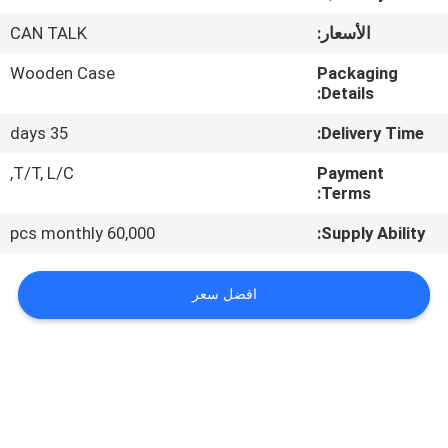
الأسعار:
CAN TALK
مراقبة
الجودة
Wooden Case
Packaging
Details:
35 days
Delivery Time:
اتصل
بنا
T/T, L/C,
Payment
Terms:
60,000 pcs monthly
Supply Ability:
أخبار
افضل سعر
اطلب
اقتباس
خريطة
الموقع