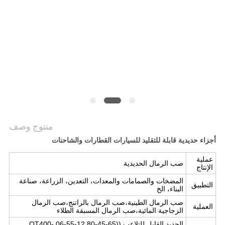
سياسة
الخصوصية
منتوج وصف
أجزاء حديدية قابلة للتقليد للسيارات القطارات والشاحنات
عملية
صب الرمال الحديدية
الإنتاج
المضخات والصمامات والمعدات، التعدين، الزراعة، صناعة
التطبيق
البناء، الخ
صب الرمال الطينية،صب الرمال بالراتنج،صب الرمال
العملية
الزجاجية المائية،صب الرمال المسبقة الطلاء
الحديد القابل للتلاعب ((65-45-12,80-55-06,QT400-