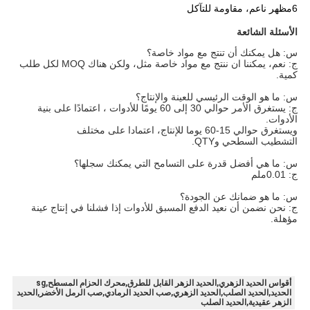
6مظهر ناعم، مقاومة للتآكل
الأسئلة الشائعة
س: هل يمكنك أن تنتج مع مواد خاصة؟
ج: نعم، يمكننا ان ننتج مع مواد خاصة مثل، ولكن هناك MOQ لكل طلب
كمية.
س: ما هو الوقت الرئيسي للعينة والإنتاج؟
ج: يستغرق الأمر حوالي 30 إلى 60 يومًا للأدوات ، اعتمادًا على بنية
الأدوات.
ويستغرق حوالي 15-60 يوما للإنتاج، اعتمادا على مختلف
التشطيب السطحي وQTY.
س: ما هي أفضل قدرة على التسامح التي يمكنك سجلها؟
ج: 0.01ملم
س: ما هو ضمانك عن الجودة؟
ج: نحن نضمن أن نعيد الدفع المسبق للأدوات إذا فشلنا في إنتاج عينة
مؤهلة.
أقواس الحديد الزهري,الحديد الزهر القابل للطرق,محرك الحزام المسطح,sg
الحديد,الحديد الصلب,الحديد الزهري,صب الحديد الرمادي,صب الرمل الأخضر,الحديد
الزهر عقيدية,الحديد الصلب