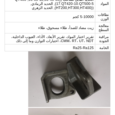
المواد
17.QT420-10.QT500-5), الحديد الرمادي,
((HT200,HT300,HT400), الحديد الزهري
نطاقات
5-10000 كجم
الوزن
معالجة
زيت مضاد للصدأ، طلاء مسحوق، طلاء
السطح
مراقبة
تقرير اختبار المواد، تقرير الأبعاد، الأداء، العيوب الداخلية،
الجودة
CMM، RT، UT، NDT، اختبارات التوازن وما إلى ذلك
الخامة
Ra25-Ra125