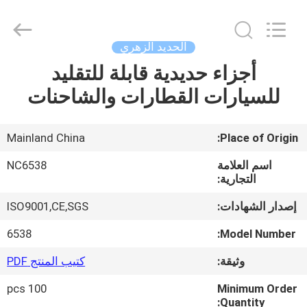
2026
Sunrise
Foundry
CO.,LTD.
All
الحديد الزهري
Rights
Reserved.
أجزاء حديدية قابلة للتقليد
المنزل
للسيارات القطارات والشاحنات
المنتجات
Mainland China
Place of Origin:
فيديوهات
اسم العلامة
NC6538
التجارية:
حولنا
إصدار الشهادات:
ISO9001,CE,SGS
6538
Model Number:
جولة
وثيقة:
كتيب المنتج PDF
في
100 pcs
Minimum Order
المصنع
Quantity: