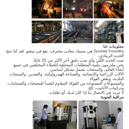
معلومات عنا
Sunrise Foundry هي مسبك معادن محترف، يقع في نينغبو. لقد كنا ننتج
الحديد الرمادي،
صب الحديد الليّن وأي صب دقيق آخر لأكثر من 25 عامًا.
نحن ملتزمون بتلبية المتطلبات المختلفة للعملاء المختلفين في جميع
أنحاء العالم، والمنتجات تشمل بشكل أساسي
الآلات الزراعية والإنشائية، والصناعة الهيدروليكية، والتعدين، والمنتجات
البلدية، وبعض الفولاذ
والمسبوكات المصنوعة من الفولاذ المقاوم للصدأ للمضخات والصمامات،
وتركيبات الأنابيب، إلخ.
لا تتردد في الاتصال بنا إذا كان لديك أي طلبات.
مراقبة الجودة