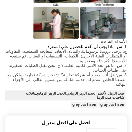
الأسئلة الشائعة
1. س: ماذا يجب أن أقدم للحصول على السعر؟
ج: يرجى تزويدنا برسوماتك (المادة، الأبعاد، المعالجة السطحية، التفاوتات
أو المتطلبات الفنية الأخرى)، الكميات، التطبيقات أو العينات، ثم سنقدم
لك سعرًا أكثر دقة ومعقولية.
2. س: ما هو الحد الأدنى لكمية الطلب؟ ج: نحن نقبل الطلبات الصغيرة،
حتى طلبات العينات.
3. س: هل أنت مصنع أم شركة تجارية؟ ج: نحن شركة تجارية، ولكن مع
مصنعنا الخاص، نقدم لك خدمة شاملة من تصميم القالب إلى الأجزاء
النهائية.
صب الرمل الأخضر,الحديد الزهر الرمادي,الحديد الزهر الرمادي,ناقلات
شاحنات,صب الرمل
grey cast iron
gray cast iron
احصل على افضل سعر ل