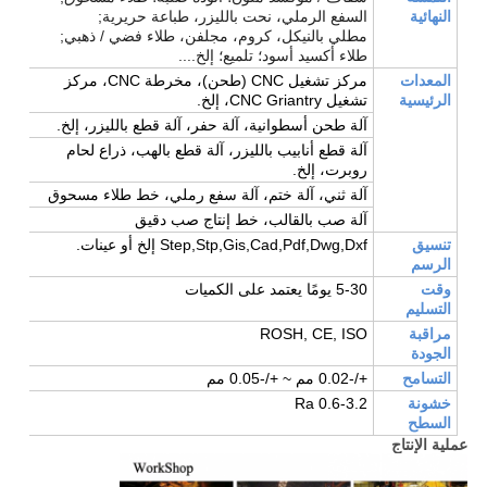
النهائية
السفع الرملي، نحت بالليزر، طباعة حريرية;
مطلي بالنيكل، كروم، مجلفن، طلاء فضي / ذهبي;
طلاء أكسيد أسود؛ تلميع؛ إلخ....
المعدات
مركز تشغيل CNC (طحن)، مخرطة CNC، مركز
الرئيسية
تشغيل CNC Griantry، إلخ.
آلة طحن أسطوانية، آلة حفر، آلة قطع بالليزر، إلخ.
آلة قطع أنابيب بالليزر، آلة قطع بالهب، ذراع لحام
روبرت، إلخ.
آلة ثني، آلة ختم، آلة سفع رملي، خط طلاء مسحوق
آلة صب بالقالب، خط إنتاج صب دقيق
تنسيق
Step,Stp,Gis,Cad,Pdf,Dwg,Dxf إلخ أو عينات.
الرسم
وقت
5-30 يومًا يعتمد على الكميات
التسليم
مراقبة
ROSH, CE, ISO
الجودة
التسامح
+/-0.02 مم ~ +/-0.05 مم
خشونة
Ra 0.6-3.2
السطح
عملية الإنتاج