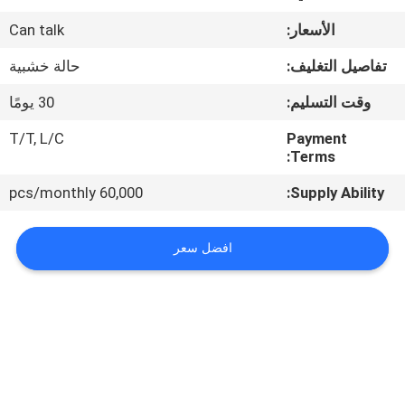
الأسعار:
Can talk
مراقبة
الجودة
تفاصيل التغليف:
حالة خشبية
وقت التسليم:
30 يومًا
اتصل
T/T, L/C
Payment
بنا
Terms:
60,000 pcs/monthly
Supply Ability:
أخبار
افضل سعر
اطلب
اقتباس
خريطة
الموقع