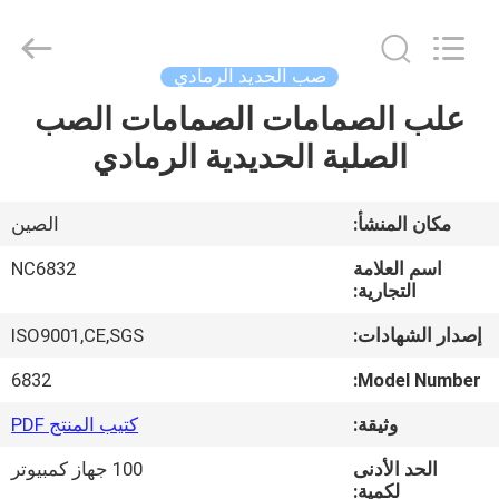
2026
Sunrise
Foundry
CO.,LTD.
All
صب الحديد الرمادي
Rights
Reserved.
علب الصمامات الصمامات الصب
المنزل
الصلبة الحديدية الرمادي
المنتجات
مكان المنشأ:
الصين
فيديوهات
اسم العلامة
NC6832
التجارية:
حولنا
إصدار الشهادات:
ISO9001,CE,SGS
6832
Model Number:
جولة
وثيقة:
كتيب المنتج PDF
في
الحد الأدنى
100 جهاز كمبيوتر
المصنع
لكمية: