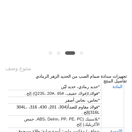
سياسة
الخصوصية
منتوج وصف
تجهيزات سدادة صمام الصب من الحديد الزهر الرمادي
تفاصيل المنتج
المادة
*حديد رمادي، حديد ليّن
*فولاذ,
l(فولاذ خفيف، Q235، 20#، 45#) إلخ..
*نحاس، نحاس أصفر
*فولاذ مقاوم للصدأ
(
304، 201، 430، 316، 304L،
316L
)
إلخ..
*
بلاستيك (ABS، Delrin، PP، PE، PC، حمض
الأكريليك) إلخ.
اللمسة
شفاف / مؤكسد ملون؛ أنودة صلبة؛ طلاء مسحوق;