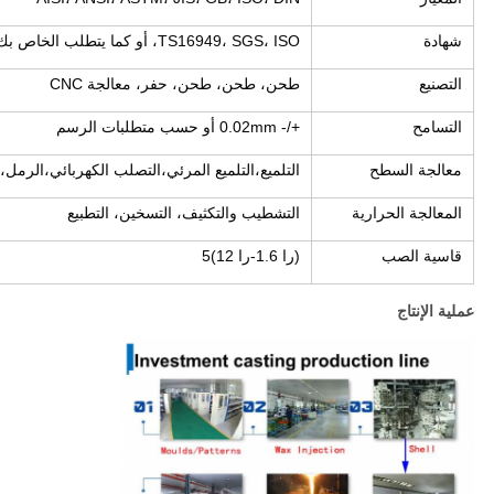
شهادة
TS16949، SGS، ISO، أو كما يتطلب الخاص بك للقيام اختبار من قبل الطرف الثالث
التصنيع
طحن، طحن، طحن، حفر، معالجة CNC
التسامح
+/- 0.02mm أو حسب متطلبات الرسم
معالجة السطح
التلميع،التلميع المرئي،التصلب الكهربائي،الرمل،ا
المعالجة الحرارية
التشطيب والتكثيف، التسخين، التطبيع
قاسية الصب
(را 1.6-را 12)5
عملية الإنتاج