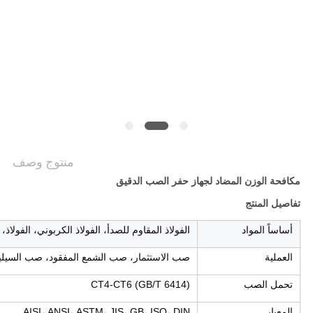
سياسة
الخصوصية
منتوج وصف
مكافحة الوزن المضاد لجهاز حفر الصب الدقيق
تفاصيل المنتج
أساساً المواد
الفولاذ المقاوم للصدأ، الفولاذ الكربوني، الفولاذ،
العملية
صب الاستثمار، صب الشمع المفقود، صب السيلي
تحمل الصب
CT4-CT6 (GB/T 6414)
المعيار
AISI، ANSI، ASTM، JIS، GB، ISO، DIN