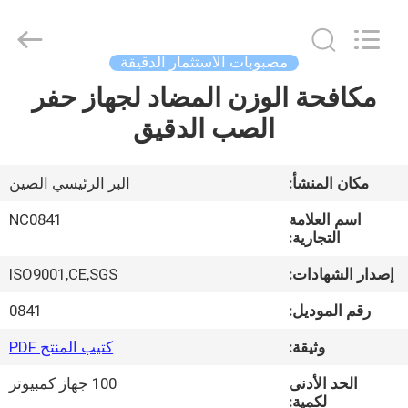
2026
Sunrise
Foundry
CO.,LTD.
All
مصبوبات الاستثمار الدقيقة
Rights
Reserved.
مكافحة الوزن المضاد لجهاز حفر
المنزل
الصب الدقيق
المنتجات
مكان المنشأ:
البر الرئيسي الصين
فيديوهات
اسم العلامة
NC0841
التجارية:
حولنا
إصدار الشهادات:
ISO9001,CE,SGS
رقم الموديل:
0841
جولة
وثيقة:
كتيب المنتج PDF
في
الحد الأدنى
100 جهاز كمبيوتر
المصنع
لكمية: