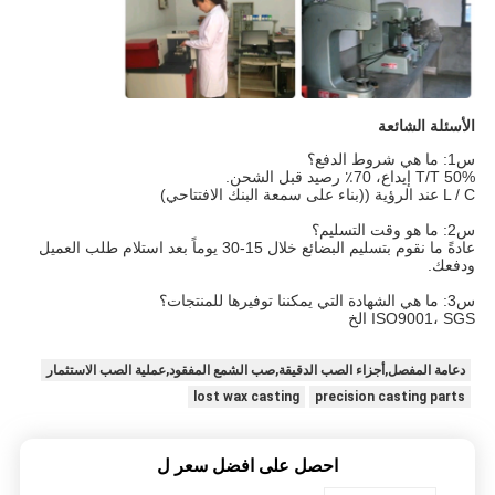
الأسئلة الشائعة
س1: ما هي شروط الدفع؟
T/T 50% إيداع، 70٪ رصيد قبل الشحن.
L / C عند الرؤية ((بناء على سمعة البنك الافتتاحي)
س2: ما هو وقت التسليم؟
عادةً ما نقوم بتسليم البضائع خلال 15-30 يوماً بعد استلام طلب العميل
ودفعك.
س3: ما هي الشهادة التي يمكننا توفيرها للمنتجات؟
ISO9001، SGS الخ
دعامة المفصل,أجزاء الصب الدقيقة,صب الشمع المفقود,عملية الصب الاستثمار
lost wax casting
precision casting parts
احصل على افضل سعر ل