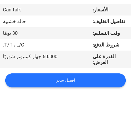
الأسعار:
Can talk
مراقبة
الجودة
تفاصيل التغليف:
حالة خشبية
وقت التسليم:
30 يومًا
اتصل
شروط الدفع:
T/T ، L/C.
بنا
القدرة على
60،000 جهاز كمبيوتر شهريًا
العرض:
أخبار
افضل سعر
اطلب
اقتباس
خريطة
الموقع