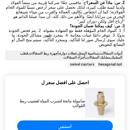
2. س: ماذا عن السعر؟
ج: تنافسي حقًا! شركتنا قريبة من منشأ الفولاذ
ولدينا كمية طلب كبيرة، لذلك نحصل على سعر أرخص نسبيًا للمواد الخام
الفولاذية؛ كما أن انخفاض تكاليف العمالة والقرب من ميناء شينغانغ
البحري من مزايانا أيضًا. والأهم من ذلك كله، أن مبدأ عملنا الدائم هو
"أرباح أقل ولكن دوران كبير".
3. س: كيف يمكننا ضمان الجودة؟
أ: 1. المواد الخام المؤهلة فقط مع الشهادة مقبولة. 2. يتم فحص الجودة
يدويًا. 3. تتوفر دائمًا عينات مجانية. 4. بمجرد ظهور مشاكل الجودة، ما
عليك سوى إرسال صور لنا للتأكيد، وبمجرد التأكيد، سيتم منح المال أو
البضائع كتعويض.
أدوات السقالات,سداسية البندق,عجلات دوارة,أجهزة ربط السقالات,قطب
المشبك,مشابك السقالات,أجزاء السقالات
swivel casters
hexagonal nut
احصل على افضل سعر ل
صامولة مانعة لتسرب المياه لقضيب ربط
القوالب
استمر