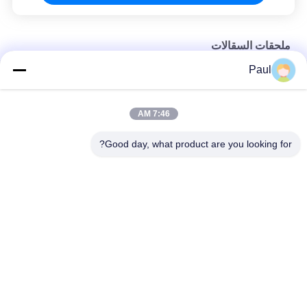
ملحقات السقالات
Paul
صناعة الصفائح نظام ربط العصا الملحقات ربط العصا الجناح الجناح
صامولة مانعة لتسرب المياه لقضيب ربط القوالب
7:46 AM
ملحقات الصلبة للصقيع
Good day, what product are you looking for?
فئات شعبية
جميع
الحديد الزهري
صب الحديد الرمادي
صب الفولاذ المقاوم 
مصبوبات الاستثمار 
للصدأ
الدقيقة
مرساة ما بعد التوتر
ملحقات السقالات