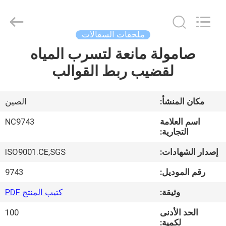
2026
Sunrise
Foundry
CO.,LTD.
All
ملحقات السقالات
Rights
Reserved.
صامولة مانعة لتسرب المياه
المنزل
لقضيب ربط القوالب
المنتجات
مكان المنشأ:
الصين
فيديوهات
اسم العلامة
NC9743
التجارية:
حولنا
إصدار الشهادات:
ISO9001.CE,SGS
رقم الموديل:
9743
جولة
وثيقة:
كتيب المنتج PDF
في
الحد الأدنى
100
المصنع
لكمية: