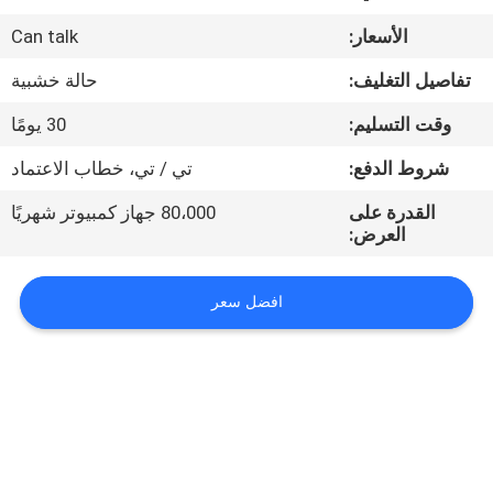
الأسعار:
Can talk
مراقبة
الجودة
تفاصيل التغليف:
حالة خشبية
وقت التسليم:
30 يومًا
اتصل
شروط الدفع:
تي / تي، خطاب الاعتماد
بنا
القدرة على
80،000 جهاز كمبيوتر شهريًا
العرض:
أخبار
افضل سعر
اطلب
اقتباس
خريطة
الموقع