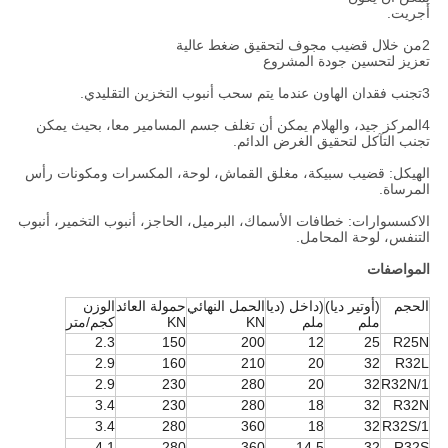
أجريت.
2من خلال قضيب مجوف لتحقيق ضغط عالية
تعزيز لتحسين جودة المشروع
3تجنب فقدان الهاون عندما يتم سحب أنبوب التخزين التقليدي.
4المركز جيد، والهلام يمكن أن تغلف جسم المسامير معا، بحيث يمكن
تجنب التآكل لتحقيق الغرض الدائم.
الهيكل: قضيب سبيكة، مغلق القماش، لوحة، المكسرات ومكونات رأس
المرساة.
الاكسسوارات: خطافات الأسماك، البرميل، الحاجز، أنبوب التخمير، أنبوب
التنفس، لوحة المحامل.
المواصفات
الحجم
(أوتير ديا)
(داخل (ديا
الحمل النهائي
حمولة العائد
الوزن
ملم
ملم
KN
KN
كجم/متر
2.3
150
200
12
25
R25N
2.9
160
210
20
32
R32L
2.9
230
280
20
32
R32N/1
3.4
230
280
18
32
R32N
3.4
280
360
18
32
R32S/1
4.1
280
360
14.5
32
R32S