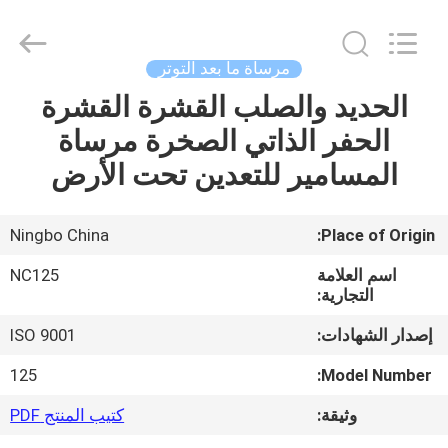
2026
Sunrise
Foundry
CO.,LTD.
All
مرساة ما بعد التوتر
Rights
Reserved.
الحديد والصلب القشرة القشرة
المنزل
الحفر الذاتي الصخرة مرساة
المنتجات
المسامير للتعدين تحت الأرض
فيديوهات
Ningbo China
Place of Origin:
اسم العلامة
NC125
حولنا
التجارية:
إصدار الشهادات:
ISO 9001
جولة
125
Model Number:
في
وثيقة:
كتيب المنتج PDF
المصنع