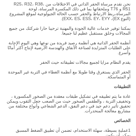
نحن نقدم مرساة الحفر الذاتي في الاختلافات من R25، R32، R38،
R51 و T76 وملحقاتها بما في ذلك المكسرة المرساة، لوحة
المرساة،ربط الارتباط والحفر حسب الحالة الجيولوجية لموقع المشروع
(النوع EX)، EXX، ES، ESS، EY، EYY).
يمكننا توفير خدمات عالية الجودة والمهنية ترحيبا حارا شركتك من جميع
المجالات وخلق مستقبل عظيم لنا جميعا.
أنظمة الحفر الذاتية هي أنظمة رصيد فريدة من نوعها وهي اليوم الإجابة
على الطلبات المتزايدة لصناعة الأنفاق والهندسة الأرضية لإنتاج أكثر أمانًا
وأسرع.
يقدم النظام مزايا لجميع مجالات تطبيقاته حيث الحفر
الحفر الذي يستغرق وقتا طويلا مع أنظمة الغطاء في التربة غير الموحدة
أو المتماسكة.
التطبيقات
عادة ما يتم تطبيقه في تشكيل طبقات معقدة من الصخور المكسورة ،
وتخفيف التربة ، والطقس الصخور حيث من الصعب جعل الثقوب.ويمكن
تحقيق تأثير دعم جيد في دعم النفق، الدعم الشعاعي وأنواع مختلفة من
مشاريع معالجة المنحدرات.
الخصائص
1عملية بسيطة، سهلة الاستخدام، تضمن أن تطبيق الضغط المسبق
يمكن أن يكون