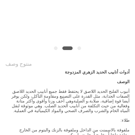
سياسة
الخصوصية
منتوج وصف
أدوات أنابيب الحديد الزهري المزدوجة
الوصف
أنبوب الفلنج الحديد اللاصق لا يحتفظ فقط جميع أنابيب الحديد اللاصق
الصفات الجذابة، مثل القدرة على التصنيع ومقاومة التآكل، ولكن يوفر
أيضا قوة إضافية، صلابة،و الصلبةوهي أخف وزنا وأقوى وأكثر متانة
وفعالية من حيث التكلفة من أنابيب الحديد الصلب. وهي موثوقة لنقل
المياه الخام والشرب والصرف الصحي والمواد الكيميائية في العملية.
طلاء:
ملفوفة بالاسمنت من الداخل وملفوفة بالزنك والبتوم من الخارج
مغلفة داخلياً وخارجياً بحامض إيبوكسي