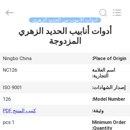
2026
Sunrise
Foundry
CO.,LTD.
All
أدوات الأنبوب من الحديد الزهري
Rights
Reserved.
أدوات أنابيب الحديد الزهري
المنزل
المزدوجة
المنتجات
Ningbo China
Place of Origin:
فيديوهات
اسم العلامة
NC126
التجارية:
حولنا
إصدار الشهادات:
ISO 9001
126
Model Number:
جولة
وثيقة:
كتيب المنتج PDF
في
1 pcs
Minimum Order
المصنع
Quantity: