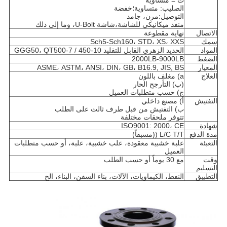
ت = متساوية
الصليب: متساوية؛خفضة
التوصيل:مرن، جامد
منفذ ميكانيكي للشاشة،شاشة U-Bolt، وما إلى ذلك
الاتصال
نهاية مقطوعة
سمك
Sch5-Sch160، STD، XS، XXS
المواد
الحديد الزهري القابل للتقليد GGG50، QT500-7 / 450-10
الضغط
2000LB-9000LB
المعيار
ASME، ASTM، ANSI، DIN، GB، B16.9, JIS, BS
العلاج
a) مغلف باللون
(ب) التأرجح الحار
ج) حسب متطلبات العميل
التفتيش
أ) مصنع داخلي
ب) التفتيش من قبل طرف ثالث على الطلب
تتوفر ملحقات مختلفة
شهادة
ISO9001: 2000، CE
مدة الدفع
L/C T/T ((مسبقاً)
التعبئة
علبة خشبية معقودة، علب خشبية، علبة، أو حسب متطلبات
العميل
وقت
مع 30 يوماً أو حسب الطلب
التسليم
التطبيق
النفط، الكيماويات، الآلات، بناء السفن، البناء، الخ