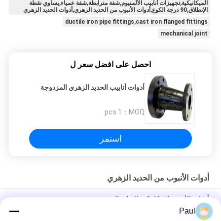
الميكانيكية,تجهيزات أنابيب الألمنيوم,شفة مترابطة,شفة عمياء,يساوي نقطة
الإنطلاق,90 درجة الكوع,أدوات الأنبوب من الحديد الزهري,أدوات الحديد الزهري
ductile iron pipe fittings,cast iron flanged fittings
mechanical joint
احصل على افضل سعر ل
أدوات أنابيب الحديد الزهري المزدوجة
1 pcs
MOQ：
استمر
أدوات الأنبوب من الحديد الزهري
أدوات الأنبوب الميكانيكية الصلبة الحديدية
Paul
طلاء البطاطس أدوات الأنابيب الحديدية الصباغة الجسم القصير القلب