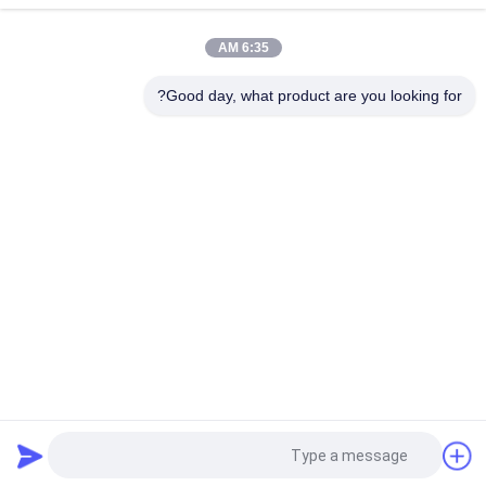
الصلب
6:35 AM
الطلاء الأسود أدوات الأنابيب الصلبة الحديدية المرنة الحديدية الشريحة
للضخ
Good day, what product are you looking for?
فئات شعبية
جميع
الحديد الزهري
صب الحديد الرمادي
صب الفولاذ المقاوم 
مصبوبات الاستثمار 
للصدأ
الدقيقة
مرساة ما بعد التوتر
ملحقات السقالات
أدوات الأنبوب من 
صب جسم الصمام
الحديد الزهري
طلب اقتباس