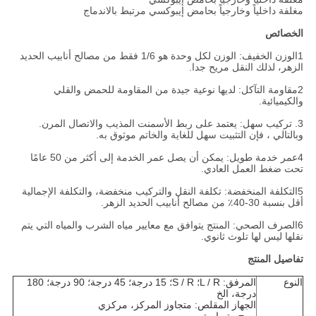
مغلفة داخلياً وخارجياً بحامض إيبوكسي مرتبط بالاندماج
الخصائص
1الوزن الخفيف: الوزن لكل وحدة هو 1/6 فقط من مصالح أنابيب الحديد
الزهر، لذلك النقل مريح جدا.
2مقاومة التآكل: لديها نوعية جيدة من المقاومة للحمض والقلي
والكيميائية.
3. تركيب سهل: يعتمد على ربط الأسمنت المذيب والاتصال المرن.
وبالتالي ، فإن التثبيت سهل للغاية والخاتم موثوق به.
4عمر خدمة طويل: يمكن أن يصل عمر الخدمة إلى أكثر من 50 عامًا
تحت ضغط العمل العادي.
5التكلفة المنخفضة: تكلفة النقل والتركيب منخفضة، والتكلفة الإجمالية
أقل بنسبة 30-40٪ من مصالح أنابيب الحديد الزهر.
6الصرف الصحي: المنتج يتوافق مع معايير مياه الشرب والمياه التي يتم
نقلها ليس لها تلوث ثانوي.
تفاصيل المنتج
النوع
المرفق: L / R؛ S / R؛ 15 درجة؛ 45 درجة؛ 90 درجة؛ 180
درجة، الخ
الجهاز المقلص: متجاوز المركز، مركزي