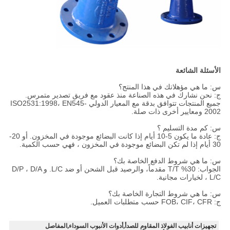
الأسئلة الشائعة
س: ما هي مؤهلاتك في هذا المنتج؟
ج: نحن نشارك في هذه الصناعة منذ عقود مع فريق تصدير متمرس.
جميع المنتجات تتوافق بدقة مع المعيار الدولي ISO2531:1998، EN545-
2002 ومعايير أخرى ذات صلة.
س: كم مدة التسليم ؟
ج: عادة ما يكون 5-10 أيام إذا كانت البضائع موجودة في المخزون. أو 20-
30 أيام إذا لم تكن البضائع موجودة في المخزون ، فهي حسب الكمية.
س: ما هي شروط الدفع الخاصة بك؟
الجواب: 30% T/T مقدماً، والرصيد قبل الشحن أو ضد L/C. و D/P ، D/A
، L/C لخيارات مجانية.
س: ما هي شروط التجارة الخاصة بك؟
ج: FOB، CIF، CFR حسب متطلبات العميل.
تجهيزات أنابيب الفولاذ المقاوم للصدأ,أدوات الأنبوب السوداء,المفاصل