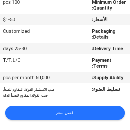
100 pcs
Minimum Order
Quantity:
مراقبة
الأسعار:
$1-50
الجودة
Customized
Packaging
Details:
اتصل
25-30 days
Delivery Time:
بنا
T/T, L/C
Payment
Terms:
أخبار
60,000 pcs per month
Supply Ability:
اطلب
تسليط الضوء:
,
صب الاستثمار الفولاذ المقاوم للصدأ
صب الفولاذ المقاوم للصدأ الدقة
اقتباس
افضل سعر
خريطة
الموقع