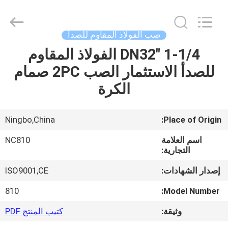
2026
Sunrise
Foundry
CO.,LTD.
All
صب الفولاذ المقاوم للصدأ
Rights
Reserved.
1-1/4 "DN32 الفولاذ المقاوم
المنزل
للصدأ الاستثمار الصب 2PC صمام
المنتجات
الكرة
فيديوهات
Ningbo,China
Place of Origin:
اسم العلامة
NC810
حولنا
التجارية:
إصدار الشهادات:
ISO9001,CE
جولة
810
Model Number:
في
وثيقة:
كتيب المنتج PDF
المصنع