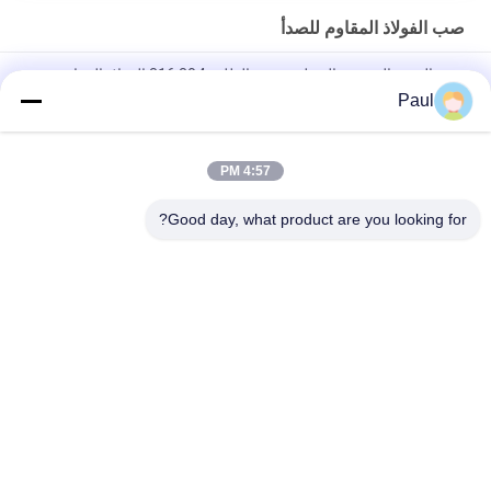
صب الفولاذ المقاوم للصدأ
صب الشمع المفقود بالجملة حسب الطلب 304 316 الفولاذ المقاوم
للصدأ قطع صب الاستثمار المعدني
Paul
صب الاستثمار من الفولاذ المقاوم للصدأ بدقة عالية
4:57 PM
ملحقات وقطع غيار معدات الصب الاستثماري بالفولاذ المقاوم للصدأ
304 316
Good day, what product are you looking for?
فئات شعبية
جميع
الحديد الزهري
صب الحديد الرمادي
صب الفولاذ المقاوم 
مصبوبات الاستثمار 
للصدأ
الدقيقة
مرساة ما بعد التوتر
ملحقات السقالات