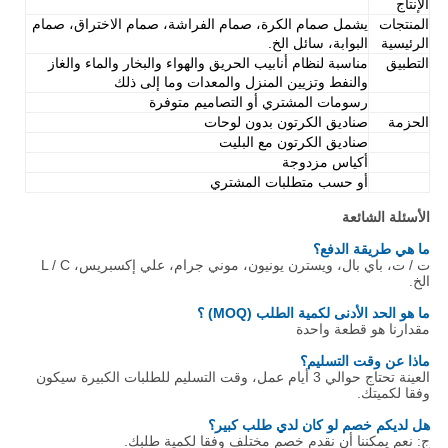
الإنتاج
المنتجات
يشمل صمام الكرة، صمام الفراشة، صمام الاختراق، صمام
الرئيسية
البوابة، سائل الخ.
التطبيق
مناسبة لنظام أنابيب الحريق والهواء والبخار والماء والغاز
والنفط وتزيين المنزل والمعدات وما إلى ذلك
رسومات المشتري أو التصاميم متوفرة
الحزمة
صناديق الكرتون بدون لوحات
صناديق الكرتون مع البليت
أكياس مزدوجة
أو حسب متطلبات المشتري
الأسئلة الشائعة
ما هي طريقة الدفع؟
ت / ت، باي بال، ويسترن يونيون، موني جرام، علي إكسبريس، L / C
الخ.
ما هو الحد الأدنى لكمية الطلب (MOQ) ؟
مقدارنا هو قطعة واحدة
ماذا عن وقت التسليم؟
العينة تحتاج حوالي 3 أيام عمل، وقت التسليم للطلبات الكبيرة سيكون
وفقا لكميتك.
هل لديكم خصم لو كان لدي طلب كبير؟
ج: نعم يمكننا أن نقدم خصم مختلف وفقا لكمية طلبك.