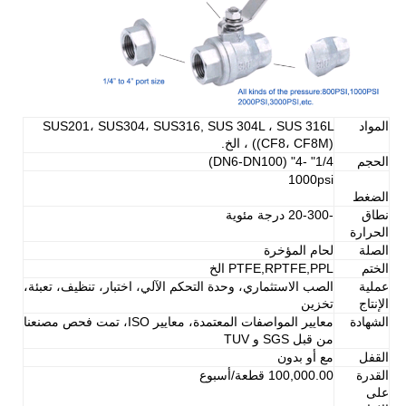
المواد
SUS201، SUS304، SUS316, SUS 304L ، SUS 316L
((CF8، CF8M) ، الخ.
الحجم
1/4" -4" (DN6-DN100)
1000psi
الضغط
نطاق
-20-300 درجة مئوية
الحرارة
الصلة
لحام المؤخرة
الختم
PTFE,RPTFE,PPL الخ
عملية
الصب الاستثماري، وحدة التحكم الآلي، اختبار، تنظيف، تعبئة،
الإنتاج
تخزين
الشهادة
معايير المواصفات المعتمدة، معايير ISO، تمت فحص مصنعنا
من قبل SGS و TUV
القفل
مع أو بدون
القدرة
100,000.00 قطعة/أسبوع
على