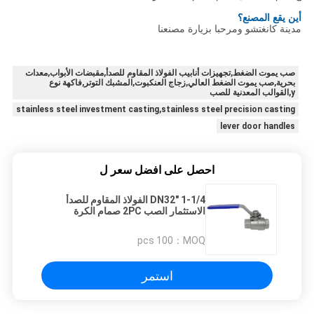
أين يقع المصنع؟
مدينة كانغتشو ومرحبا بزيارة مصنعنا
صب يموت الضغط,تجهيزات أنابيب الفولاذ المقاوم للصدأ,مقبضات الأبواب,معدات
بحرية,صب يموت الضغط العالي,زجاج العنكبوت,المشبك التوتر,فاكهة نوع
y,القوالب المعدنية للصب
stainless steel investment casting,stainless steel precision casting
lever door handles
احصل على افضل سعر ل
1-1/4 "DN32 الفولاذ المقاوم للصدأ
الاستثمار الصب 2PC صمام الكرة
100 pcs
MOQ：
استمر