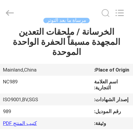
2026
Sunrise
Foundry
CO.,LTD.
All
مرساة ما بعد التوتر
Rights
Reserved.
الخرسانة / ملحقات التعدين
المنزل
المجهدة مسبقاً الحفرة الواحدة
المنتجات
الموحدة
فيديوهات
Mainland,China
Place of Origin:
اسم العلامة
NC989
حولنا
التجارية:
إصدار الشهادات:
ISO9001,BV,SGS
جولة
رقم الموديل:
989
في
وثيقة:
كتيب المنتج PDF
المصنع