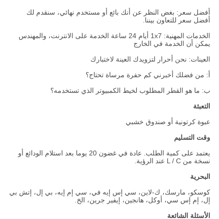
أفضل سعر: بغض النظر عن أنك بائع أو مستخدم نهائي، سنقدم لك
أفضل سعر للتعاون بيننا.
الخدمات المهنية: 1x7 أيام 24 ساعة الخدمة على الانترنت، والمهندس
يمكن أن الخدمة في الخارج
العينات: نحن أحرار لتزويدك العينة لاختبارك
أ: من فضلك أخبرني كم حفرة مرساة تحتاج؟
ب: ما هو القطر المطلوب لخيط الكمبيوتر الذي تستخدمه؟
التعبئة
عبوة كرتونية أو صندوق خشبي
وقت التسليم
يعتمد على كمية الطلب. عادة في غضون 20 يوما بعد استلام الودائع أو
نسخة من L / C عند الرؤية.
البحرية
كوسكو، مارسك، ك-لاين، سي إس إيه في، سي إم إيه، بي إل، إتش بي
إل، إم إس سي، أوكل، هانجين، إيفير جرين، الخ.
الأسئلة الشائعة