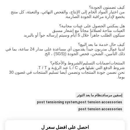
كيف تضمنون الجودة؟
من اختيار المواد الخام إلى الإنتاج، والفحص النهائي، والتعبئة، كل منتج
يخضع لإدارة مراقبة الجودة الصارمة.
هل يمكنني الحصول على عينات مجانية؟
العينات متاحة لعملائنا مجاناً مع إشعار مسبق
سيكون الطلب جاهزاً خلال 5 أيام وسيتم إرساله جواً أو بالبريد
كيف حال خدمة ما بعد البيع؟
لدينا عمال مدربون جيداً يقدمون أي مساعدة على مدار 24 ساعة، بما في
ذلك التأمين، الشحن، فحص الجودة ((SGS) ، الخ.
المنتجات/ضمانات التسليم/الشروط والأحكام؟
شروط الدفع التي نقبلها هي L / C عند الرؤية و T / T.
نحن نضمن جودة المنتجات ونضمن أيضا تسليم المنتجات في غضون 30
يوما.
إسفين مرساة,نظام ما بعد التوتر
post tensioning system,post tension accessories
post tension accessories
احصل على افضل سعر ل