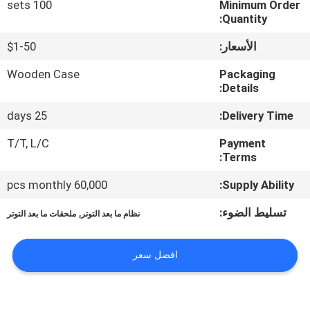
100 sets
Minimum Order
Quantity:
مراقبة
الأسعار:
$1-50
الجودة
Wooden Case
Packaging
Details:
اتصل
25 days
Delivery Time:
بنا
T/T, L/C
Payment
Terms:
أخبار
60,000 pcs monthly
Supply Ability:
اطلب
تسليط الضوء:
,
نظام ما بعد التوتر
ملحقات ما بعد التوتر
اقتباس
افضل سعر
خريطة
الموقع