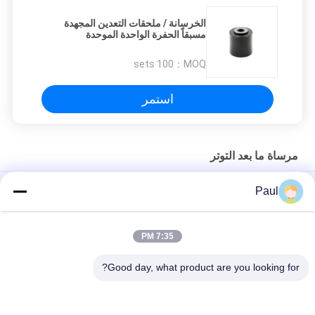
الخرسانة / ملحقات التعدين المجهدة
مسبقاً الحفرة الواحدة الموحدة
100 sets
MOQ：
استمر
مرساة ما بعد التوتر
كتل ربط أوتاد حديد الزهر مشدودة مسبقًا، مقابض خيوط، مثبتات
Paul
مسطحة
أوتاد و أسطوانات تثبيت كابلات الشد المسبق
7:35 PM
سقف الطحن تحت الأرض يدعم M24 مرساة قذيفة التوسع
Good day, what product are you looking for?
فئات شعبية
جميع