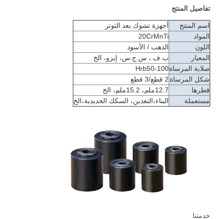
تفاصيل المنتج
اسم المنتج
أجهزة تشوك بعد التوتر
المواد
20CrMnTi
اللون
الذهب / الأسود
المعيار
ب.ف.، س.ج.س، إيزو، الخ
صلابة المرساة
Hrb50-100
شكل المرساة
2 قطع/3 قطع
قطرها
12.7ملم، 15.2ملم، الخ
مستعملة
البناء،التعدين، السكك الحديدية،الخ
خدمتنا