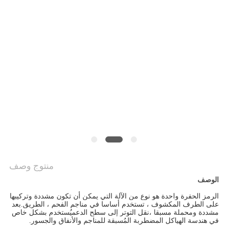
سياسة
الخصوصية
منتوج وصف
الوصف
الرمز الحفرة واحدة هو نوع من الآلة التي يمكن أن تكون مشددة وتركيبها
على الطرف المكشوف ، تستخدم أساسا في مناجم الفحم ، الطريق.بعد
مشددة ومحملة مسبقا ،نقل التوتر إلى سطح الدعميُستخدم بشكل خاص
في هندسة الهياكل المضطربة المُسبقة للمناجم والأنفاق والجسور.