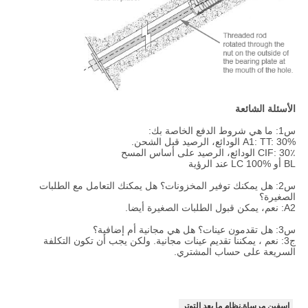
الأسئلة الشائعة
س1: ما هي شروط الدفع الخاصة بك:
A1: TT: 30% الودائع، الرصيد قبل الشحن.
CIF: 30٪ الودائع، الرصيد على أساس المسح
BL أو LC 100% عند الرؤية
س2: هل يمكنك توفير المخزونات؟ هل يمكنك التعامل مع الطلبات
الصغيرة؟
A2: نعم، يمكن قبول الطلبات الصغيرة أيضا.
س3: هل تقدمون عينات؟ هل هي مجانية أم إضافية؟
ج3: نعم ، يمكننا تقديم عينات مجانية. ولكن يجب أن تكون التكلفة
السريعة على حساب المشتري.
إسفين مرساة,نظام ما بعد التوتر