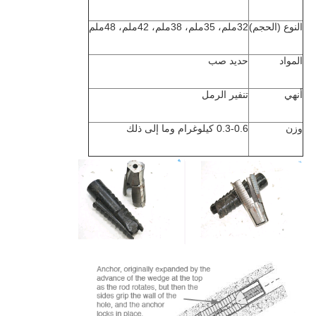
النوع (الحجم)
32ملم، 35ملم، 38ملم، 42ملم، 48ملم
المواد
حديد صب
أنهي
تنفير الرمل
وزن
0.3-0.6 كيلوغرام وما إلى ذلك