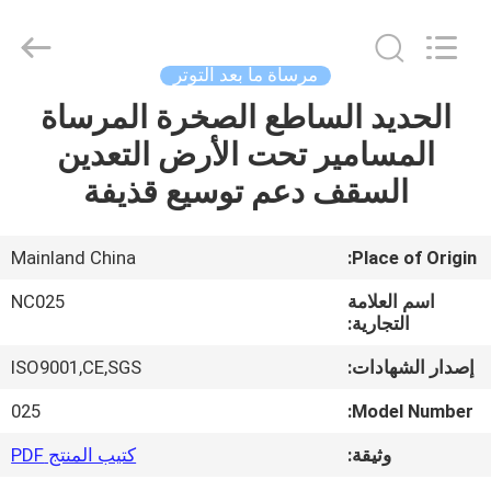
2026
Sunrise
Foundry
CO.,LTD.
All
مرساة ما بعد التوتر
Rights
Reserved.
الحديد الساطع الصخرة المرساة
المنزل
المسامير تحت الأرض التعدين
المنتجات
السقف دعم توسيع قذيفة
فيديوهات
Mainland China
Place of Origin:
اسم العلامة
NC025
حولنا
التجارية:
إصدار الشهادات:
ISO9001,CE,SGS
جولة
025
Model Number:
في
وثيقة:
كتيب المنتج PDF
المصنع