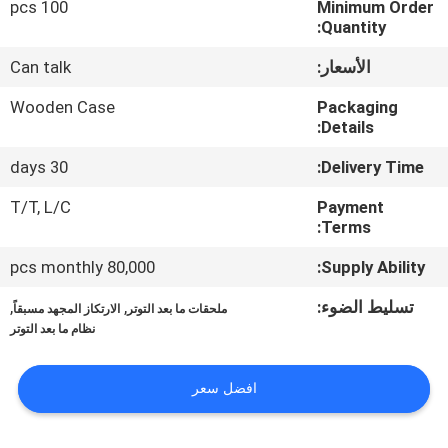
100 pcs
Minimum Order
Quantity:
مراقبة
الأسعار:
Can talk
الجودة
Wooden Case
Packaging
Details:
اتصل
30 days
Delivery Time:
بنا
T/T, L/C
Payment
Terms:
أخبار
80,000 pcs monthly
Supply Ability:
اطلب
تسليط الضوء:
,
,
ملحقات ما بعد التوتر
الارتكاز المجهد مسبقاً
نظام ما بعد التوتر
اقتباس
افضل سعر
خريطة
الموقع