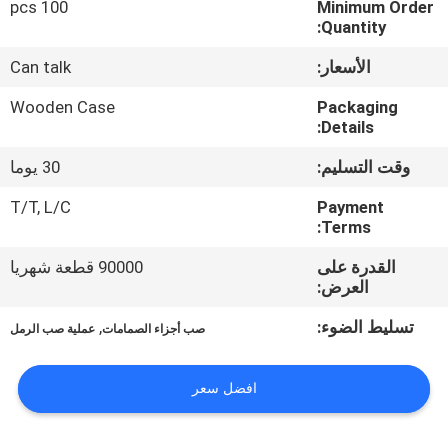
100 pcs
Minimum Order
Quantity:
مراقبة
الأسعار:
Can talk
الجودة
Wooden Case
Packaging
Details:
اتصل
وقت التسليم:
30 يوما
بنا
T/T, L/C
Payment
Terms:
أخبار
القدرة على
90000 قطعة شهريا
العرض:
اطلب
تسليط الضوء:
,
صب أجزاء الصمامات
عملية صب الرمل
اقتباس
افضل سعر
خريطة
الموقع