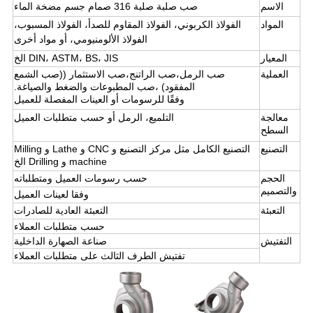
الاسم
صب صلبة صلبة 316 صمام جسم مضخة الماء
المواد
الفولاذ الكربوني، الفولاذ المقاوم للصدأ، الفولاذ المسبوب،
الفولاذ الألومنيومي، أو مواد أخرى
المعيار
DIN، ASTM، BS، JIS الخ
العملية
صب الرمل،صب الراتنج،صب الاستثمار ((صب الشمع
المفقود) ،صب المطبوعات والضغط والصياغة.
وفقًا للرسومات أو العينات المفصلة للعميل
معالجة
التلميع، الرمل أو حسب متطلبات العميل
السطح
التصنيع
التصنيع الكامل مثل مركز التصنيع و CNC و Lathe و Milling
machine و Drilling الخ
الحجم
حسب رسومات العميل ومتطلباته
والتصميم
وفقا لعينات العميل
التعبئة
التعبئة العادية للصادرات
حسب متطلبات العملاء
التفتيش
صناعة الصهارة الداخلية
تفتيش الطرف الثالث على متطلبات العملاء