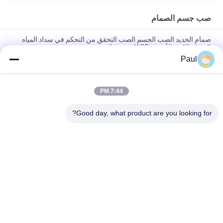
صب جسم الصمام
صمام الحديد الصب الجسم الصب التحقق من التحكم في سداد المياه
الصمام الكرة الأرضية WCB مزدوج الرف
Paul
الصب الرمادي الحديد الراتنج الرملية صب صمام الجسم الصب را
12.5um سطح الخام
7:44 PM
فقدت الشمع الدقة الاستثمار صب التحقق من صمام الجسم أجزاء حجم
مخصص
Good day, what product are you looking for?
فئات شعبية
جميع
الحديد الزهري
صب الحديد الرمادي
صب الفولاذ المقاوم 
مصبوبات الاستثمار 
للصدأ
الدقيقة