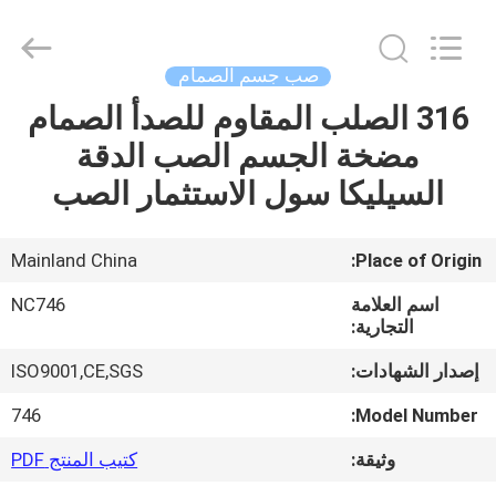
2026
Sunrise
Foundry
CO.,LTD.
All
صب جسم الصمام
Rights
Reserved.
316 الصلب المقاوم للصدأ الصمام
المنزل
مضخة الجسم الصب الدقة
المنتجات
السيليكا سول الاستثمار الصب
فيديوهات
Mainland China
Place of Origin:
اسم العلامة
NC746
حولنا
التجارية:
إصدار الشهادات:
ISO9001,CE,SGS
جولة
746
Model Number:
في
وثيقة:
كتيب المنتج PDF
المصنع