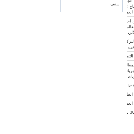
 + فريق الجودة
—— ستيف
ح عند:
لعملاء
 اختبار
لعالمي،
ثر، الخ
التركيب
ئي، الخ
لتصنيع
لمعالجة
هربائي،
اء، الخ
CT 5-7
العميل