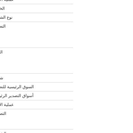
الخ
نوع الش
التط
ال
شه
السوق الرئيسية للتص
أسواق التصدير الرئي
عملية الإ
التص