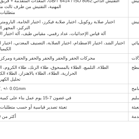
تيش
التفتيش الذاتي:GB/T 6414 / ISO 8062، المعدات المتقدمة
المهنية، التفتيش من طرف ثالث متا
متطلبات ا
تيش
اختبار صلابة روكويل، اختبار صلابة فيكرز، اختبار الخامة، البارومتر،
التركيز، المجهر ا
آلة قياس الإحداثيات، عداد رقمي، مقياس طيف، آلة اختبار الأ
يائي
اختبار الشد، اختبار الاصطدام، اختبار الصلابة، التصنيف المعدني، اختبار 
الكيميا
لات
محركات الحفر والحفر والحفر والحفر والحفرة ومركز ا
سطح
الطلاء، التلميع، الطلاء بالمسحوق، طلاء الزنك، طلاء الكروم، ا
الحرارية، الطلاء، الطلاء بالاهتزاز، الطلاء الك
تحليل الكهرب
امح
, +/- 0.01mm
سليم
في غضون 7-15 يوم عمل بناء على كمية الطلب
عبئة
تعبئة تصدير قياسية أو حسب متطلبات 
دمة
أكثر من 30 سنة