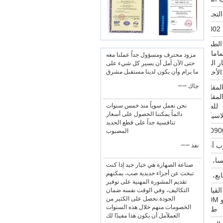
لطبية،
مامات،
مزود محترف ومسؤول جداً عملنا معه
 البناء
حتى الآن آمل أن يسير كل شيء على
 الأخرى
ما يرام وأن يكون لدينا مستقبل مشرق
—— جاك
المقاوم
المقاوم
للصدأ
نحن نعمل سوياً منذ خمس سنوات
دائماً يمكننا الحصول على أسعار
للاسيكي
تنافسية جداً على قطع الحديد
ISO90
المصبوب
ب آسيا
—— نفذ
سا، الخ
صناعة الصهارة هي خيار جيد إذا كنت
تبحث عن أجزاء حديدية صب، يمكنهم
ع، الخ
تقديم المشورة المهنية على توفير
 القياس
التكاليف، وفي الوقت نفسه ضمان
الجودة.نحصل على الكثير من
الخصومات منهم خلال هذه السنوات
طلب
العملآمل أن يكون هذا مفيدًا لك