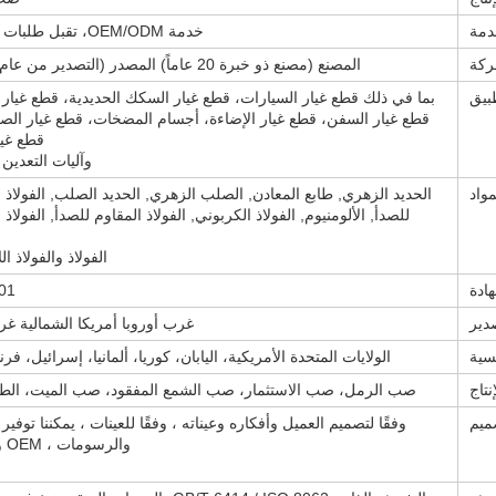
دمة
خدمة OEM/ODM، تقبل طلبات التجربة
ركة
المصنع (مصنع ذو خبرة 20 عاماً) المصدر (التصدير من عام 2002)
بيق
بما في ذلك قطع غيار السيارات، قطع غيار السكك الحديدية، قطع غيار ا
قطع غيار السفن، قطع غيار الإضاءة، أجسام المضخات، قطع غيار الص
قطع غيار
وآليات التعدين
مواد
الحديد الزهري, طابع المعادن, الصلب الزهري, الحديد الصلب, الفولاذ 
للصدأ, الألومنيوم, الفولاذ الكربوني, الفولاذ المقاوم للصدأ, الفولاذ 
الفولاذ والفولاذ ا
ادة
01
دير
غرب أوروبا أمريكا الشمالية غر
سية
الولايات المتحدة الأمريكية، اليابان، كوريا، ألمانيا، إسرائيل، فرن
نتاج
صب الرمل، صب الاستثمار، صب الشمع المفقود، صب الميت، الطاب
ميم
وفقًا لتصميم العميل وأفكاره وعيناته ، وفقًا للعينات ، يمكننا توفير
والرسومات ، OEM و ODM