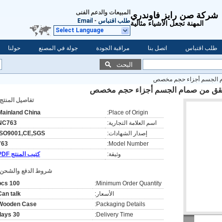
المبيعات والدعم الفنى
شركة صن رايز فاوندري
طلب اقتباس
-
Email
المهنة تجعل الأشياء مثالية
Select Language
طلب اقتباس
اتصل بنا
مراقبة الجودة
جولة في المصنع
حولنا
البحث
ام الجسم أجزاء حجم مخصص
تحقق من صمام الجسم أجزاء حجم مخصص
تفاصيل المنتج:
Mainland China
Place of Origin:
اسم العلامة التجارية:
NC763
إصدار الشهادات:
ISO9001,CE,SGS
763
Model Number:
وثيقة:
كتيب المنتج PDF
شروط الدفع والشحن:
100 pcs
Minimum Order Quantity:
الأسعار:
Can talk
Wooden Case
Packaging Details:
30 days
Delivery Time: