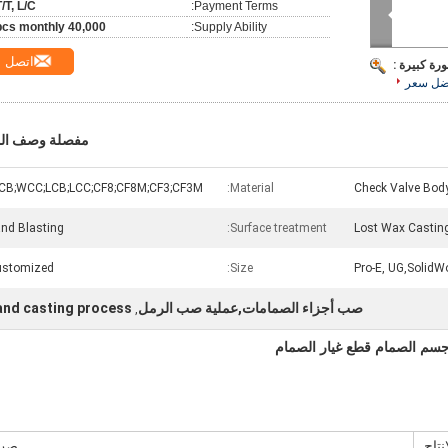
T/T, L/C
Payment Terms:
40,000 pcs monthly
Supply Ability:
اتصل
رة كبيرة :
ضل سعر
مفصلة وصف الم
CB;WCC;LCB;LCC;CF8;CF8M;CF3;CF3M
Material:
Check Valve Bod
nd Blasting
Surface treatment:
Lost Wax Castin
ustomized
Size:
Pro-E, UG,SolidW
صب أجزاء الصمامات,عملية صب الرمل
and casting process
,
جسم الصمام قطع غيار الصمام
نتاج
صب 