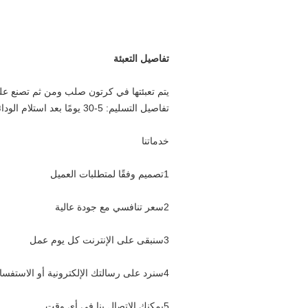
تفاصيل التعبئة
يتم تعبئتها في كرتون صلب ومن ثم تصنع علب
تفاصيل التسليم: 5-30 يومًا بعد استلام الودائع أو التأكيد
خدماتنا
1تصميم وفقًا لمتطلبات العميل
2سعر تنافسي مع جودة عالية
3سنبقى على الإنترنت كل يوم عمل
4سنرد على رسالتك الإلكترونية أو الاستفسار في غضون 24 ساعة
5يمكنك الاتصال بنا في أي وقت