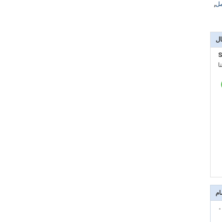
,
مل
ال
S
:
ام