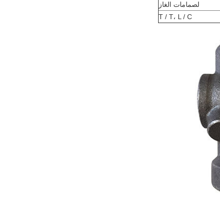
لصمامات الغاز
T / T، L / C