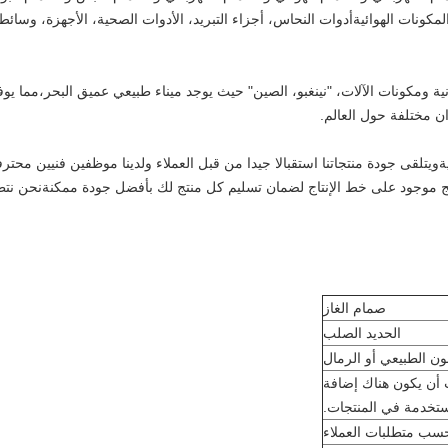
مكونات الهوائيةأدوات النحاس، أجزاء التبريد، الأدوات الصحية، الأجهزة، وسائط
ة ومكونات الآلات، "نينغبو، الصين" حيث يوجد ميناء طبيعي عميق البحر،مما يوف
ان مختلفة حول العالم.
ةويتلقى جودة منتجاتنا استقبالا جيدا من قبل العملاء ولدينا موظفين فنيين محتر
نتج موجود على خط الإنتاج لضمان تسليم كل منتج لك بأفضل جودة ممكنةنحن نتط
صمام الغاز
الحديد الصلب
ون الطبيعي أو الرمال
 أن يكون هناك إضافة
مستخدمة في المنتجات.
سب متطلبات العملاء