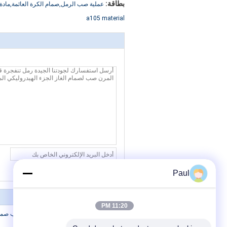
بطاقة:
عملية صب الرمل,صمام الكرة العائمة,مادة a105,الصب يموت الألومنيوم,فاكهة نوع ,A216 WCB
a105 material
Paul
11:20 PM
الصب الرمادي الحديد الراتنج الرملية صب صم
12.5um سطح الخام