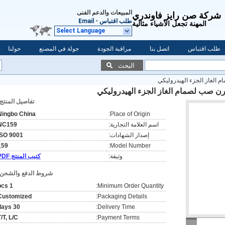
المبيعات والدعم الفنى
شركة صن رايز فاوندري
طلب اقتباس
-
Email
المهنة تجعل الأشياء مثالية
Select Language
طلب اقتباس
اتصل بنا
مراقبة الجودة
جولة في المصنع
حولنا
البحث
الغاز الجزء الهيدروليكي
ن صب لصمام الغاز الجزء الهيدروليكي
تفاصيل المنتج:
Ningbo China
Place of Origin:
اسم العلامة التجارية:
NC159
إصدار الشهادات:
ISO 9001
159
Model Number:
وثيقة:
كتيب المنتج PDF
شروط الدفع والشحن:
1 pcs
Minimum Order Quantity:
Customized
Packaging Details:
30 days
Delivery Time:
T/T, L/C
Payment Terms: