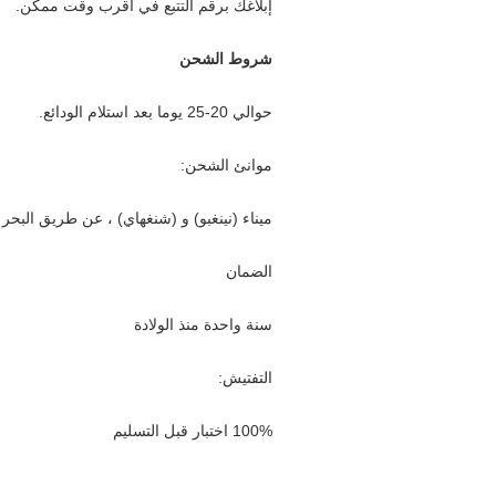
إبلاغك برقم التتبع في أقرب وقت ممكن.
شروط الشحن
حوالي 20-25 يوما بعد استلام الودائع.
موانئ الشحن:
ميناء (نينغبو) و (شنغهاي) ، عن طريق البحر 
الضمان
سنة واحدة منذ الولادة
التفتيش:
100% اختبار قبل التسليم