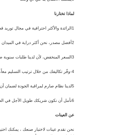
لماذا تختارنا
1الرائدة والأكثر احترافية في مجال توريد قطع الغيار (الفور، المطبخ، غطاء المقبس) ، خبرة غنية.
2أفضل مصدر، نحن أكثر دراية في الميدان ولدينا أفضل مصدر لتلبية طلبك.
3السعر المنخفض، لأن لدينا طلبات سنوية ضخمة مع الشركة المصنعة للتعاون للفوز بأقل سعر.
4-وفّر تكاليفك من خلال ترتيب التسليم معاً، خدمة أفضل للحفاظ على أعمالك تكون أسهل
5لدينا نظام صارم لمراقبة الجودة لضمان أن يكون طلبك أكثر أمناً
6نأمل أن نكون شريكك طويل الأجل في الصين، ثم ستدرك أننا أفضل خيار لك.
عن العينات