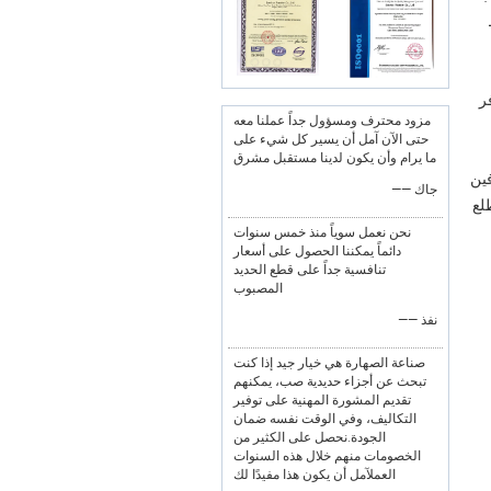
ر
مزود محترف ومسؤول جداً عملنا معه
حتى الآن آمل أن يسير كل شيء على
ما يرام وأن يكون لدينا مستقبل مشرق
فين
—— جاك
لع
نحن نعمل سوياً منذ خمس سنوات
دائماً يمكننا الحصول على أسعار
تنافسية جداً على قطع الحديد
المصبوب
—— نفذ
صناعة الصهارة هي خيار جيد إذا كنت
تبحث عن أجزاء حديدية صب، يمكنهم
تقديم المشورة المهنية على توفير
التكاليف، وفي الوقت نفسه ضمان
الجودة.نحصل على الكثير من
الخصومات منهم خلال هذه السنوات
العملآمل أن يكون هذا مفيدًا لك