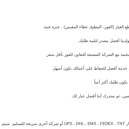
نحن نقدم عينات لاختبار صنعك ، يمكنك اختيار UPS ، DHL ، EMS ، FEDEX ، TNT أو شركة أخرى سريعة للتسليم. سيتم