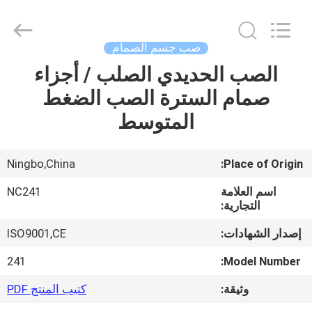
2026
Sunrise
Foundry
CO.,LTD.
All
صب جسم الصمام
Rights
Reserved.
الصب الحديدي الصلب / أجزاء
المنزل
صمام السترة الصب الضغط
المنتجات
المتوسط
فيديوهات
Ningbo,China
Place of Origin:
اسم العلامة
NC241
حولنا
التجارية:
إصدار الشهادات:
ISO9001,CE
جولة
241
Model Number:
في
وثيقة:
كتيب المنتج PDF
المصنع