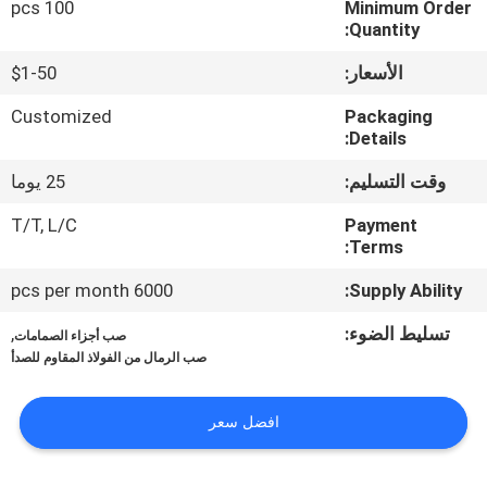
100 pcs
Minimum Order
Quantity:
مراقبة
الأسعار:
$1-50
الجودة
Customized
Packaging
Details:
اتصل
وقت التسليم:
25 يوما
بنا
T/T, L/C
Payment
Terms:
أخبار
6000 pcs per month
Supply Ability:
اطلب
تسليط الضوء:
,
صب أجزاء الصمامات
صب الرمال من الفولاذ المقاوم للصدأ
اقتباس
افضل سعر
خريطة
الموقع