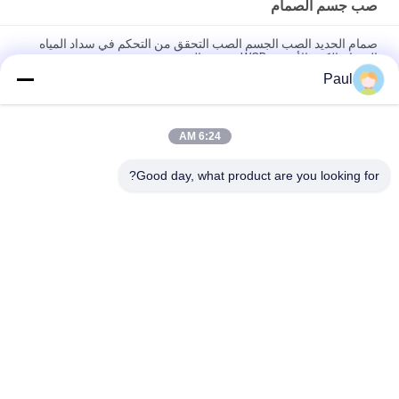
صب جسم الصمام
صمام الحديد الصب الجسم الصب التحقق من التحكم في سداد المياه
الصمام الكرة الأرضية WCB مزدوج الرف
Paul
الصب الرمادي الحديد الراتنج الرملية صب صمام الجسم الصب را
12.5um سطح الخام
6:24 AM
فقدت الشمع الدقة الاستثمار صب التحقق من صمام الجسم أجزاء حجم
مخصص
Good day, what product are you looking for?
فئات شعبية
جميع
الحديد الزهري
صب الحديد الرمادي
صب الفولاذ المقاوم 
مصبوبات الاستثمار 
للصدأ
الدقيقة
مرساة ما بعد التوتر
ملحقات السقالات