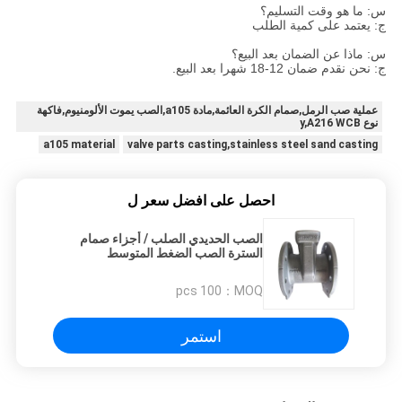
س: ما هو وقت التسليم؟
ج: يعتمد على كمية الطلب
س: ماذا عن الضمان بعد البيع؟
ج: نحن نقدم ضمان 12-18 شهرا بعد البيع.
عملية صب الرمل,صمام الكرة العائمة,مادة a105,الصب يموت الألومنيوم,فاكهة
نوع y,A216 WCB
a105 material
valve parts casting,stainless steel sand casting
احصل على افضل سعر ل
الصب الحديدي الصلب / أجزاء صمام
السترة الصب الضغط المتوسط
100 pcs
MOQ：
استمر