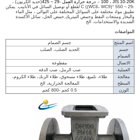
- 100 ، JIS 10-20K. درجة حرارة العمل -29 ~ 425
(حديد الكربون) ،
-29 ~ 550 °C ((WC6، WC9) لقطع أو توصيل السائل في الأنابيب. يمكن
تطبيق مواد مختلفة على السوائل المختلفة على التوالي ، مثل الماء
والبخار ومنتجات النفط وحمض النيتريك,حمض الخل، سائل الأكسدة
الشديدة والاستخدامات، الخ
المواصفات
اسم المنتج
جسم الصمام
جسم
الحديد الصلب، الصلب
الصمام
الاتصال
مقطوعة
العملية
صب الرمل، صب الدقة
معالجة
طلاء، تلميع، طلاء مسحوق، طلاء الزنك، طلاء الكروم،
السطح
المعالجة الحرارية، الخ
الوزن
0.5 كجم -800 كجم